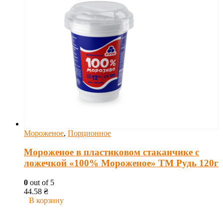
Мороженое
,
Порционное
Мороженое в пластиковом стаканчике с
ложечкой «100% Мороженое» ТМ Рудь 120г
0
out of 5
44.58
₴
В корзину