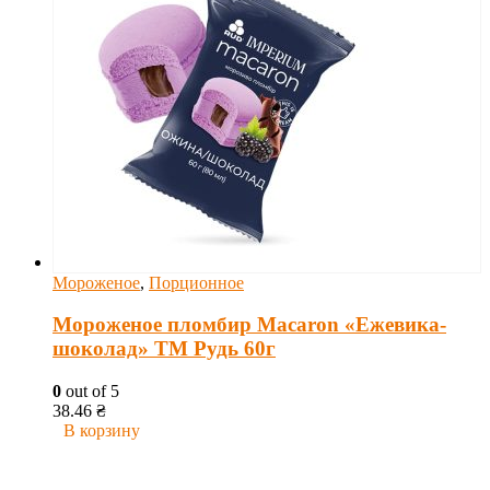
Мороженое
,
Порционное
Мороженое пломбир Macaron «Ежевика-
шоколад» ТМ Рудь 60г
0
out of 5
38.46
₴
В корзину