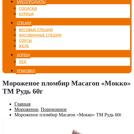
МЯСОПРОДУКТЫ
СОСИСКИ
КУРИЦА
СПЕЦИИ
ВЕСОВЫЕ СПЕЦИИ
ФАСОВАННЫЕ СПЕЦИИ
СОУСЫ
ЖЕЛЕ
ХОРЕКА
ЛЕД
УПАКОВКИ
Мороженое пломбир Macaron «Мокко»
ТМ Рудь 60г
Главная
Мороженое
,
Порционное
Мороженое пломбир Macaron «Мокко» ТМ Рудь 60г