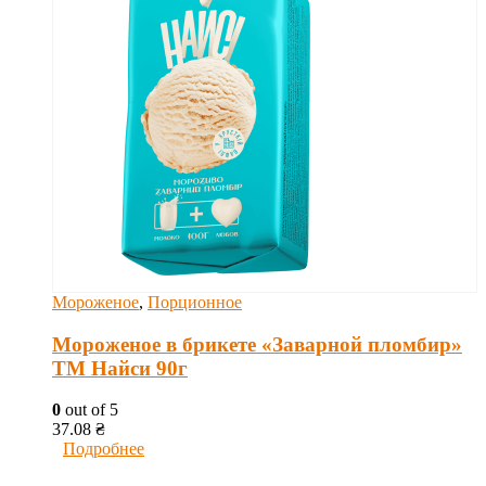
Мороженое
,
Порционное
Мороженое в брикете «Заварной пломбир»
ТМ Найси 90г
0
out of 5
37.08
₴
Подробнее