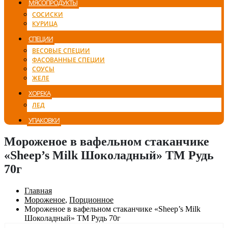
МЯСОПРОДУКТЫ
СОСИСКИ
КУРИЦА
СПЕЦИИ
ВЕСОВЫЕ СПЕЦИИ
ФАСОВАННЫЕ СПЕЦИИ
СОУСЫ
ЖЕЛЕ
ХОРЕКА
ЛЕД
УПАКОВКИ
Мороженое в вафельном стаканчике
«Sheep’s Milk Шоколадный» ТМ Рудь
70г
Главная
Мороженое
,
Порционное
Мороженое в вафельном стаканчике «Sheep’s Milk
Шоколадный» ТМ Рудь 70г