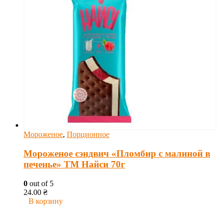
Мороженое
,
Порционное
Мороженое сэндвич «Пломбир с малиной в
печенье» ТМ Найси 70г
0
out of 5
24.00
₴
В корзину