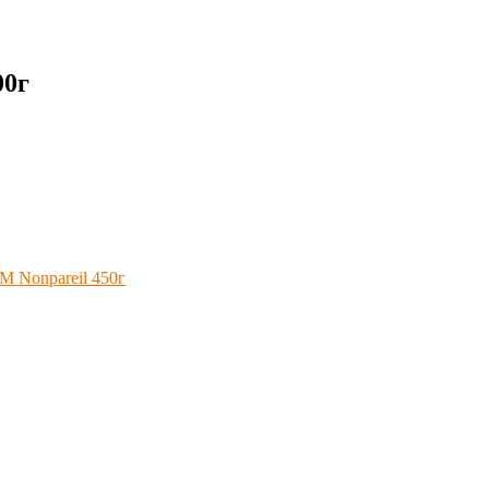
00г
М Nonpareil 450г