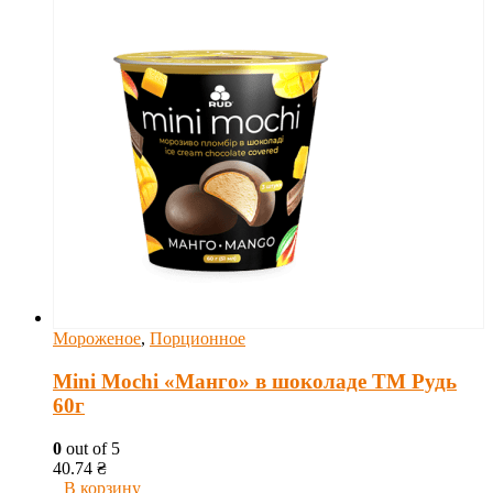
Мороженое
,
Порционное
Mini Mochi «Манго» в шоколаде ТМ Рудь
60г
0
out of 5
40.74
₴
В корзину