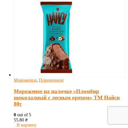
Мороженое
,
Порционное
Мороженое на палочке «Пломбир
шоколадный с лесным орехом» ТМ Найси
80г
0
out of 5
55.80
₴
В корзину