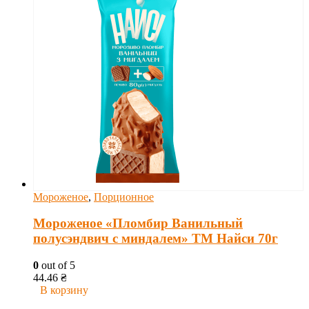
Мороженое
,
Порционное
Мороженое «Пломбир Ванильный
полусэндвич с миндалем» ТМ Найси 70г
0
out of 5
44.46
₴
В корзину