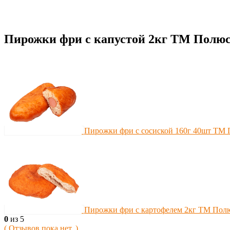
Пирожки фри с капустой 2кг ТМ Полю
Пирожки фри с сосиской 160г 40шт ТМ
Пирожки фри с картофелем 2кг ТМ Пол
0
из 5
( Отзывов пока нет. )