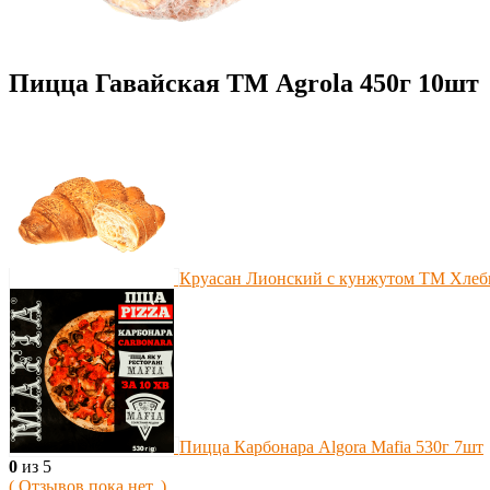
Пицца Гавайская ТМ Agrola 450г 10шт
Круасан Лионский с кунжутом ТМ Хлеб
Пицца Карбонара Algora Mafia 530г 7шт
0
из 5
( Отзывов пока нет. )