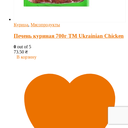
Курица
,
Мясопродукты
Печень куриная 700г ТМ Ukrainian Chicken
0
out of 5
73.50
₴
В корзину