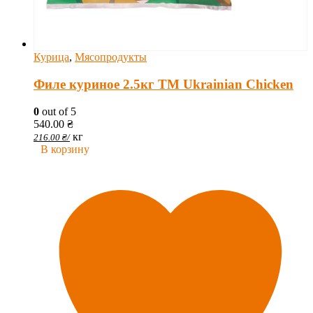
Курица
,
Мясопродукты
Филе куриное 2.5кг ТМ Ukrainian Chicken
0
out of 5
540.00
₴
кг
216.00
₴
/
В корзину