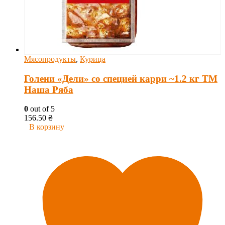
Мясопродукты
,
Курица
Голени «Дели» со специей карри ~1.2 кг ТМ
Наша Ряба
0
out of 5
156.50
₴
В корзину