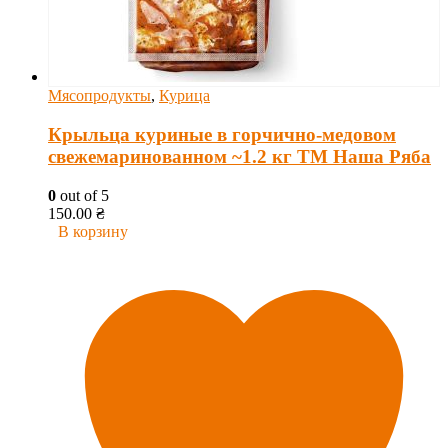
Мясопродукты
,
Курица
Крыльца куриные в горчично-медовом
свежемаринованном ~1.2 кг ТМ Наша Ряба
0
out of 5
150.00
₴
В корзину