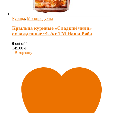
Курица
,
Мясопродукты
Крыльца куриные «Сладкий чили»
охлажденные ~1.2кг ТМ Наша Ряба
0
out of 5
145.00
₴
В корзину