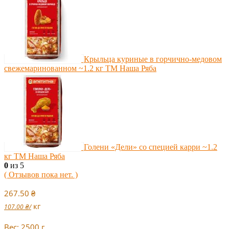
Крыльца куриные в горчично-медовом
свежемаринованном ~1.2 кг ТМ Наша Ряба
Голени «Дели» со специей карри ~1.2
кг ТМ Наша Ряба
0
из 5
( Отзывов пока нет. )
267.50
₴
кг
107.00
₴
/
Вес: 2500 г