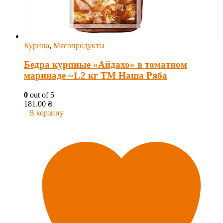
Курица
,
Мясопродукты
Бедра куриные «Айдахо» в томатном
маринаде ~1.2 кг ТМ Наша Ряба
0
out of 5
181.00
₴
В корзину