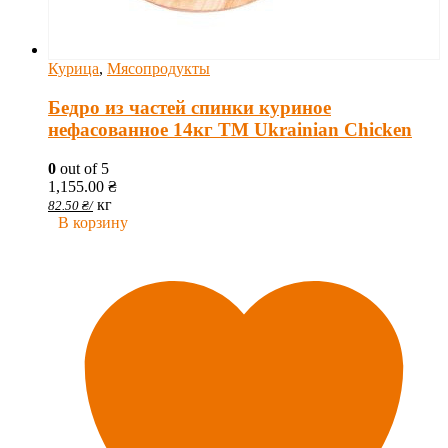
Курица
,
Мясопродукты
Бедро из частей спинки куриное
нефасованное 14кг ТМ Ukrainian Chicken
0
out of 5
1,155.00
₴
кг
82.50
₴
/
В корзину