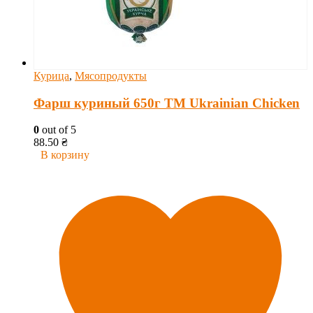
Курица
,
Мясопродукты
Фарш куриный 650г ТМ Ukrainian Chicken
0
out of 5
88.50
₴
В корзину