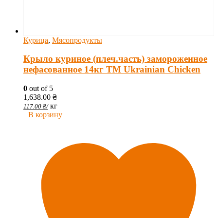
Курица
,
Мясопродукты
Крыло куриное (плеч.часть) замороженное
нефасованное 14кг ТМ Ukrainian Chicken
0
out of 5
1,638.00
₴
кг
117.00
₴
/
В корзину