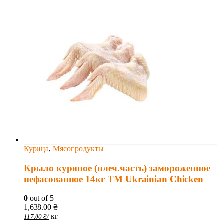
Курица
,
Мясопродукты
Крыло куриное (плеч.часть) замороженное
нефасованное 14кг ТМ Ukrainian Chicken
0
out of 5
1,638.00
₴
кг
117.00
₴
/