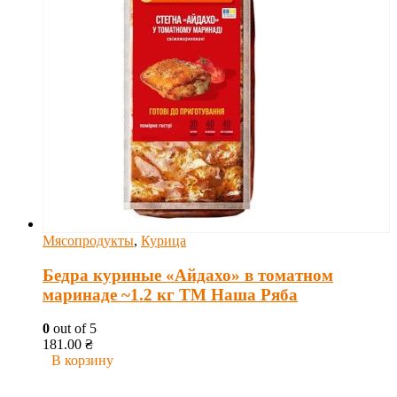
Мясопродукты
,
Курица
Бедра куриные «Айдахо» в томатном
маринаде ~1.2 кг ТМ Наша Ряба
0
out of 5
181.00
₴
В корзину