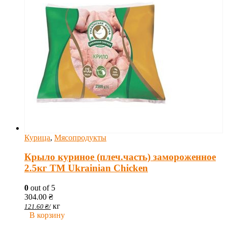
Курица
,
Мясопродукты
Крыло куриное (плеч.часть) замороженное
2.5кг ТМ Ukrainian Chicken
0
out of 5
304.00
₴
кг
121.60
₴
/
В корзину