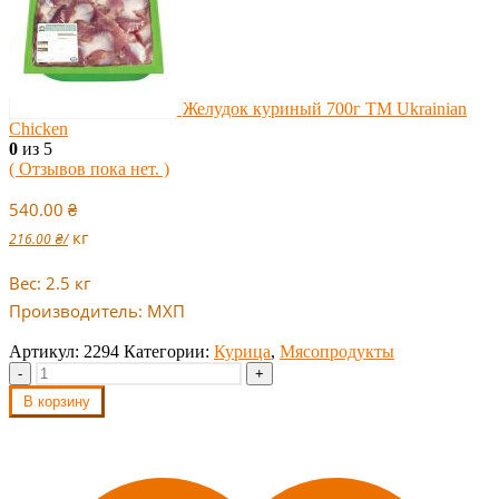
Желудок куриный 700г ТМ Ukrainian
Chicken
0
из 5
( Отзывов пока нет. )
540.00
₴
кг
216.00
₴
/
Вес: 2.5 кг
Производитель: МХП
Артикул:
2294
Категории:
Курица
,
Мясопродукты
-
+
В корзину