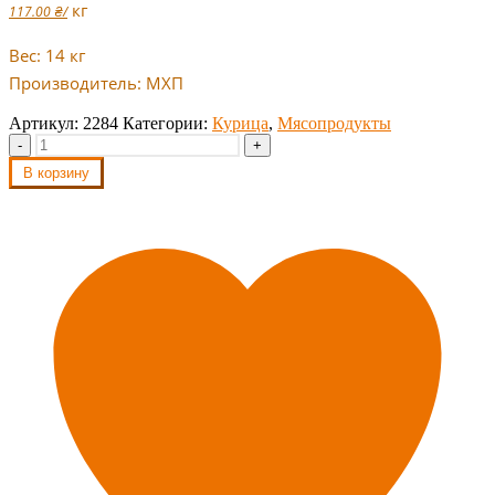
кг
117.00
₴
/
Вес: 14 кг
Производитель: МХП
Артикул:
2284
Категории:
Курица
,
Мясопродукты
-
+
В корзину