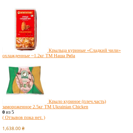
Крыльца куриные «Сладкий чили»
охлажденные ~1.2кг ТМ Наша Ряба
Крыло куриное (плеч.часть)
замороженное 2.5кг ТМ Ukrainian Chicken
0
из 5
( Отзывов пока нет. )
1,638.00
₴