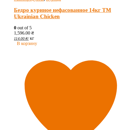
Бедро куриное нефасованное 14кг ТМ
Ukrainian Chicken
0
out of 5
1,596.00
₴
кг
114.00
₴
/
В корзину