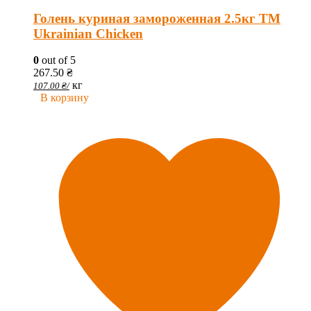
Голень куриная замороженная 2.5кг ТМ
Ukrainian Chicken
0
out of 5
267.50
₴
кг
107.00
₴
/
В корзину