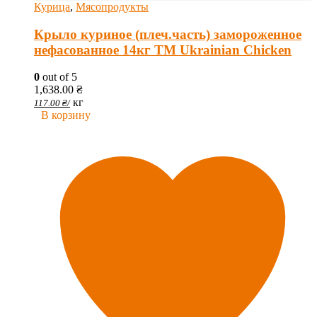
Курица
,
Мясопродукты
Крыло куриное (плеч.часть) замороженное
нефасованное 14кг ТМ Ukrainian Chicken
0
out of 5
1,638.00
₴
кг
117.00
₴
/
В корзину