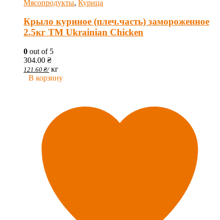
Мясопродукты
,
Курица
Крыло куриное (плеч.часть) замороженное
2.5кг ТМ Ukrainian Chicken
0
out of 5
304.00
₴
кг
121.60
₴
/
В корзину