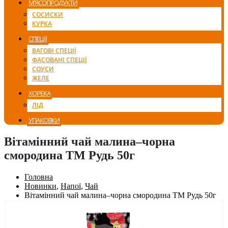
М’ЯСОПРОДУКТИ
СОСИСКИ
КУРКА
СПЕЦІЇ
ВАГОВІ СПЕЦІЇ
ФАСОВАНІ СПЕЦІЇ
СОУСИ
ЖЕЛЕ
ХОРЕКА
ЛІД
УПАКОВКИ
Вітамінний чай малина–чорна
смородина ТМ Рудь 50г
Головна
Новинки
,
Напої
,
Чай
Вітамінний чай малина–чорна смородина ТМ Рудь 50г