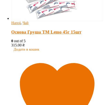
Напої
,
Чай
Основа Груша ТМ Lemo 45г 15шт
0
out of 5
315.00
₴
Додати в кошик