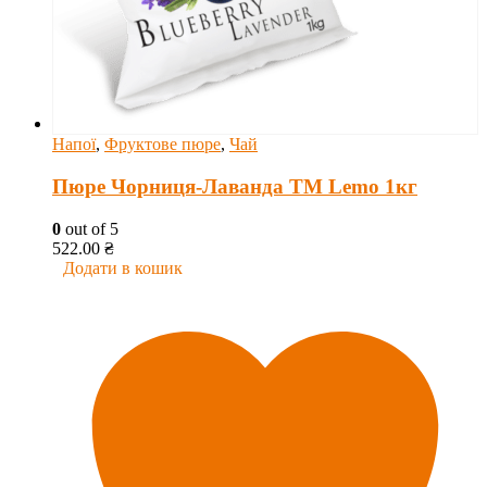
Напої
,
Фруктове пюре
,
Чай
Пюре Чорниця-Лаванда ТМ Lemo 1кг
0
out of 5
522.00
₴
Додати в кошик