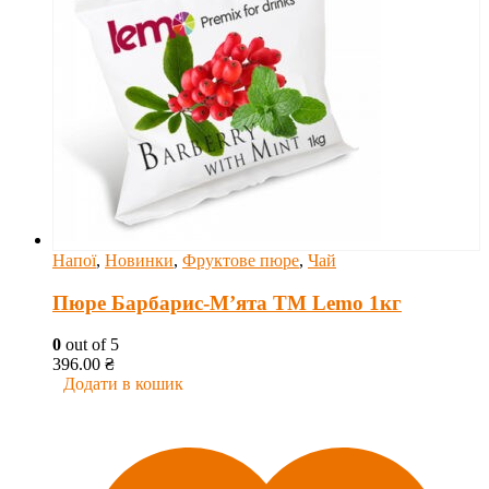
Напої
,
Новинки
,
Фруктове пюре
,
Чай
Пюре Барбарис-М’ята ТМ Lemo 1кг
0
out of 5
396.00
₴
Додати в кошик