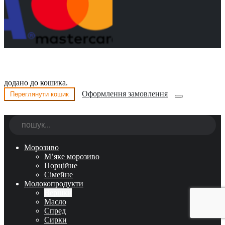
додано до кошика.
Оформлення замовлення
Переглянути кошик
Морозиво
М’яке морозиво
Порційне
Сімейне
Молокопродукти
Вершки
Масло
Спред
Сирки