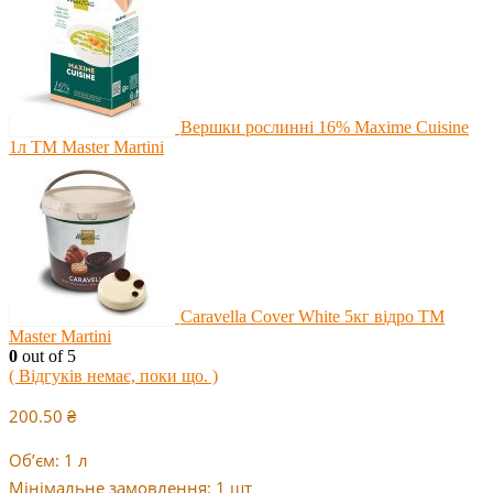
Вершки рослинні 16% Maxime Cuisine
1л ТМ Master Martini
Caravella Cover White 5кг відро ТМ
Master Martini
0
out of 5
( Відгуків немає, поки що. )
200.50
₴
Об’єм: 1 л
Мінімальне замовлення: 1 шт