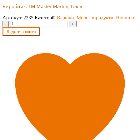
Виробник: ТМ Master Martini, Італія
Артикул:
2235
Категорії:
Вершки
,
Молокопродукти
,
Новинки
-
+
Додати в кошик