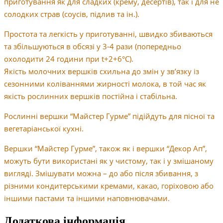
приготування як для сладких (крему, десертів), так і для не
солодких страв (соусів, підлив та ін.).
Простота та легкість у приготуванні, швидко збиваються
та збільшуються в обсязі у 3-4 рази (попередньо
охолодити 24 години при t+2+6°С).
Якість молочних вершків схильна до змін у зв’язку із
сезонними коліваннями жирності молока, в той час як
якість рослинних вершків постійна і стабільна.
Рослинні вершки “Майстер Гурме” підійдуть для пісної та
вегетаріанської кухні.
Вершки “Майстер Гурме”, також як і вершки “Декор Ап”,
можуть бути використані як у чистому, так і у змішаному
вигляді. Змішувати можна – до або після збивання, з
різними кондитерськими кремами, какао, горіховою або
іншими пастами та іншими наповнювачами.
Додаткова інформація