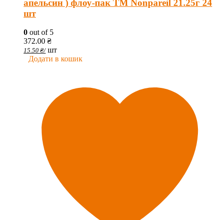
апельсин ) флоу-пак ТМ Nonpareil 21.25г 24
шт
0
out of 5
372.00
₴
шт
15.50
₴
/
Додати в кошик