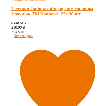
Тістечко Горішки зі згущеним молоком
флоу-пак ТМ Nonpareil 22г 30 шт
0
out of 5
210.00
₴
шт
7.00
₴
/
Читати далі