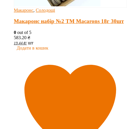
Макаронс
,
Солодощі
Макаронс набір №2 ТМ Macarons 18г 30шт
0
out of 5
583.20
₴
шт
19.44
₴
/
Додати в кошик