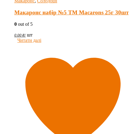
Макаронс
,
Солодощі
Макаронс набір №5 ТМ Macarons 25г 30шт
0
out of 5
шт
0.00
₴
/
Читати далі