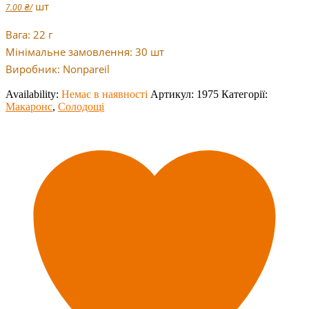
шт
7.00
₴
/
Вага: 22 г
Мінімальне замовлення: 30 шт
Виробник: Nonpareil
Availability:
Немає в наявності
Артикул:
1975
Категорії:
Макаронс
,
Солодощі