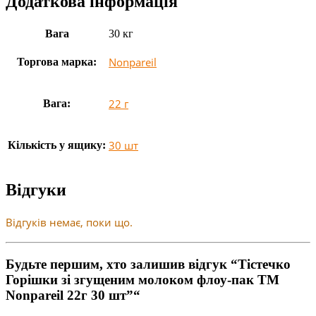
Додаткова інформація
Вага
30 кг
Nonpareil
Торгова марка:
22 г
Вага:
30 шт
Кількість у ящику:
Відгуки
Відгуків немає, поки що.
Будьте першим, хто залишив відгук “Тістечко
Горішки зі згущеним молоком флоу-пак ТМ
Nonpareil 22г 30 шт”“