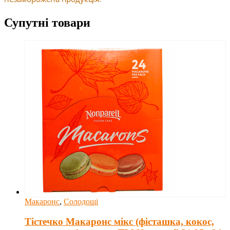
Супутні товари
Макаронс
,
Солодощі
Тістечко Макаронс мікс (фісташка, кокос,