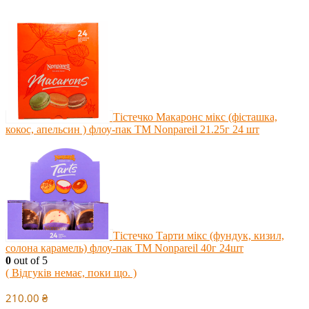
Тістечко Макаронс мікс (фісташка,
кокос, апельсин ) флоу-пак ТМ Nonpareil 21.25г 24 шт
Тістечко Тарти мікс (фундук, кизил,
солона карамель) флоу-пак ТМ Nonpareil 40г 24шт
0
out of 5
( Відгуків немає, поки що. )
210.00
₴