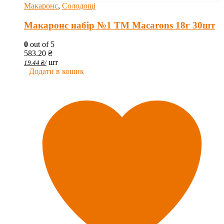
Макаронс
,
Солодощі
Макаронс набір №1 ТМ Macarons 18г 30шт
0
out of 5
583.20
₴
шт
19.44
₴
/
Додати в кошик