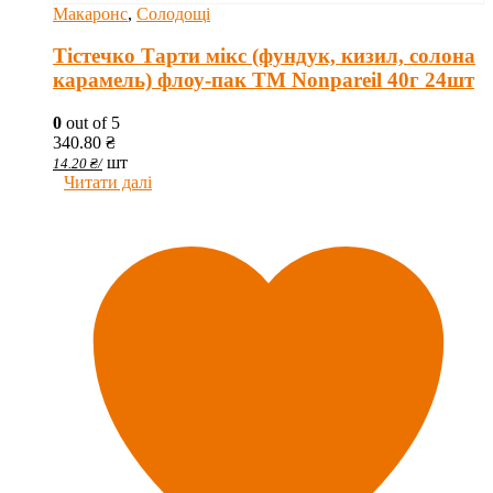
Макаронс
,
Солодощі
Тістечко Тарти мікс (фундук, кизил, солона
карамель) флоу-пак ТМ Nonpareil 40г 24шт
0
out of 5
340.80
₴
шт
14.20
₴
/
Читати далі