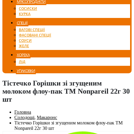
М’ЯСОПРОДУКТИ
СОСИСКИ
КУРКА
СПЕЦІЇ
ВАГОВІ СПЕЦІЇ
ФАСОВАНІ СПЕЦІЇ
СОУСИ
ЖЕЛЕ
ХОРЕКА
ЛІД
УПАКОВКИ
Тістечко Горішки зі згущеним
молоком флоу-пак ТМ Nonpareil 22г 30
шт
Головна
Солодощі
,
Макаронс
Тістечко Горішки зі згущеним молоком флоу-пак ТМ
Nonpareil 22г 30 шт