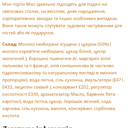
Міні-торти Мікс ідеально підходять для подачі на
святкових столах, на весіллях, днях народження,
корпоративних заходах та інших особливих випадках.
Вони також можуть слугувати чудовим частуванням для
гостей або як подарунок.
Склад:
Молоко незбиране згущене з цукром (50%) (
молоко коров’яче незбиране, цукор білий, цукор
молочний ), борошно пшеничне вг, маргарин (олія
пальмова та її фракції, олія соняшникова (в частково
гідрогенізованому та натуральному вигляді в змінних
пропорціях), вода питна, сіль кухонна, емульгатори (Е471,
Е433, лецитин соєвий ), консервант Е202, регулятор
кислотності Е330, ароматизатор Масло, барвник бета-
каротин), вода питна, цукор, порошок яєчний, сода
харчова, сіль кухонна, ванілін, консервант сорбінова
кислота.