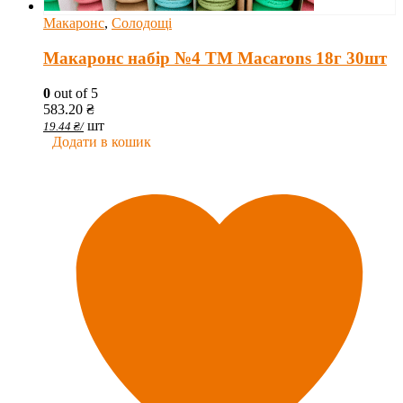
Макаронс
,
Солодощі
Макаронс набір №4 ТМ Macarons 18г 30шт
0
out of 5
583.20
₴
шт
19.44
₴
/
Додати в кошик