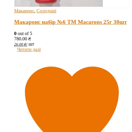
Макаронс
,
Солодощі
Макаронс набір №6 ТМ Macarons 25г 30шт
0
out of 5
780.00
₴
шт
26.00
₴
/
Читати далі