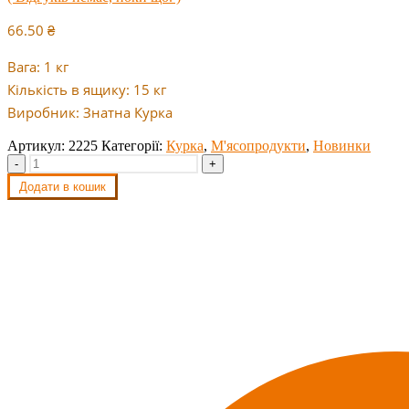
66.50
₴
Вага: 1 кг
Кількість в ящику: 15 кг
Виробник: Знатна Курка
Артикул:
2225
Категорії:
Курка
,
М'ясопродукти
,
Новинки
-
+
Додати в кошик