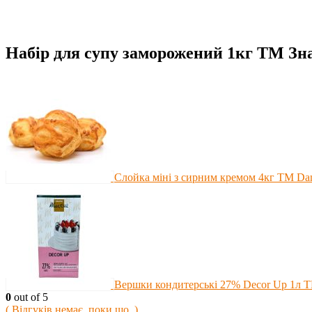
Набір для супу заморожений 1кг ТМ Зн
Слойка міні з сирним кремом 4кг ТМ Da
Вершки кондитерські 27% Decor Up 1л ТМ
0
out of 5
( Відгуків немає, поки що. )