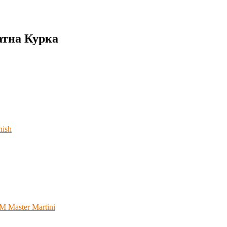
атна Курка
nish
 Master Martini