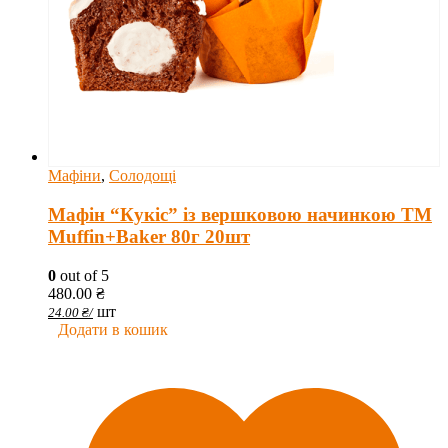
Мафіни
,
Солодощі
Мафін “Кукіс” із вершковою начинкою ТМ
Muffin+Baker 80г 20шт
0
out of 5
480.00
₴
шт
24.00
₴
/
Додати в кошик