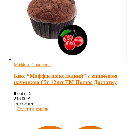
Мафіни
,
Солодощі
Кекс “Маффін шоколадний” з вишневою
начинкою 65г 12шт ТМ Полюс Достатку
0
out of 5
216.00
₴
шт
18.00
₴
/
Додати в кошик