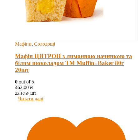
Мафіни
,
Солодощі
Мафін ЦИТРОН з лимонною начинкою та
білим шоколадом ТМ Muffin+Baker 80г
20шт
0
out of 5
462.00
₴
шт
23.10
₴
/
Читати далі