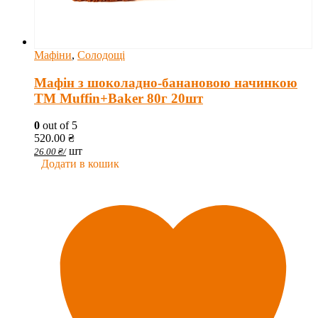
Мафіни
,
Солодощі
Мафін з шоколадно-банановою начинкою
ТМ Muffin+Baker 80г 20шт
0
out of 5
520.00
₴
шт
26.00
₴
/
Додати в кошик