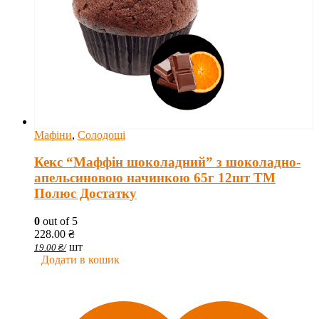
Мафіни
,
Солодощі
Кекс “Маффін шоколадний” з шоколадно-
апельсиновою начинкою 65г 12шт ТМ
Полюс Достатку
0
out of 5
228.00
₴
шт
19.00
₴
/
Додати в кошик