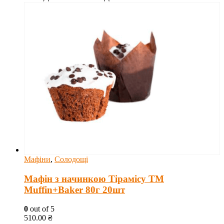
Мафіни
,
Солодощі
Мафін з начинкою Тірамісу ТМ
Muffin+Baker 80г 20шт
0
out of 5
510.00
₴