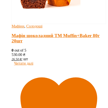
Мафіни
,
Солодощі
Мафін шоколадний ТМ Muffin+Baker 80г
20шт
0
out of 5
530.00
₴
шт
26.50
₴
/
Читати далі