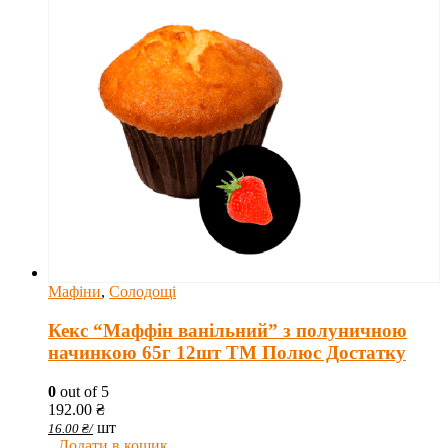
Мафіни
,
Солодощі
Кекс “Маффін ванільний” з полуничною
начинкою 65г 12шт ТМ Полюс Достатку
0
out of 5
192.00
₴
шт
16.00
₴
/
Додати в кошик