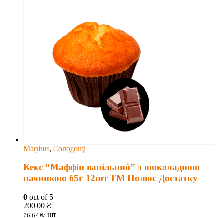
Мафіни
,
Солодощі
Кекс “Маффін ванільний” з шоколадною
начинкою 65г 12шт ТМ Полюс Достатку
0
out of 5
200.00
₴
шт
16.67
₴
/