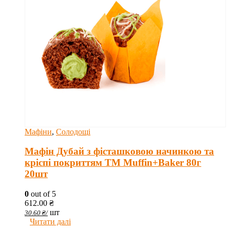
Мафіни
,
Солодощі
Мафін Дубай з фісташковою начинкою та
кріспі покриттям ТМ Muffin+Baker 80г
20шт
0
out of 5
612.00
₴
шт
30.60
₴
/
Читати далі