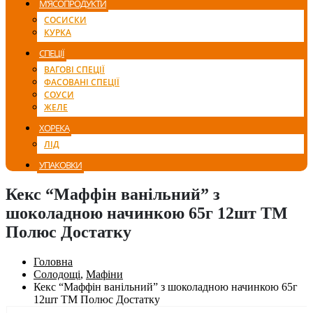
М’ЯСОПРОДУКТИ
СОСИСКИ
КУРКА
СПЕЦІЇ
ВАГОВІ СПЕЦІЇ
ФАСОВАНІ СПЕЦІЇ
СОУСИ
ЖЕЛЕ
ХОРЕКА
ЛІД
УПАКОВКИ
Кекс “Маффін ванільний” з
шоколадною начинкою 65г 12шт ТМ
Полюс Достатку
Головна
Солодощі
,
Мафіни
Кекс “Маффін ванільний” з шоколадною начинкою 65г
12шт ТМ Полюс Достатку