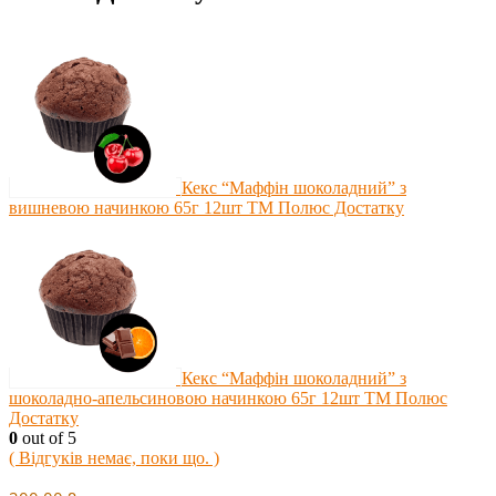
Кекс “Маффін шоколадний” з
вишневою начинкою 65г 12шт ТМ Полюс Достатку
Кекс “Маффін шоколадний” з
шоколадно-апельсиновою начинкою 65г 12шт ТМ Полюс
Достатку
0
out of 5
( Відгуків немає, поки що. )