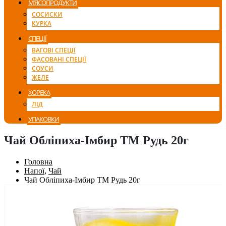
М’ЯСОПРОДУКТИ
СОСИСКИ
КУРКА
СПЕЦІЇ
ВАГОВІ СПЕЦІЇ
ФАСОВАНІ СПЕЦІЇ
СОУСИ
ЖЕЛЕ
ХОРЕКА
ЛІД
УПАКОВКИ
Чай Обліпиха-Імбир ТМ Рудь 20г
Головна
Напої
,
Чай
Чай Обліпиха-Імбир ТМ Рудь 20г