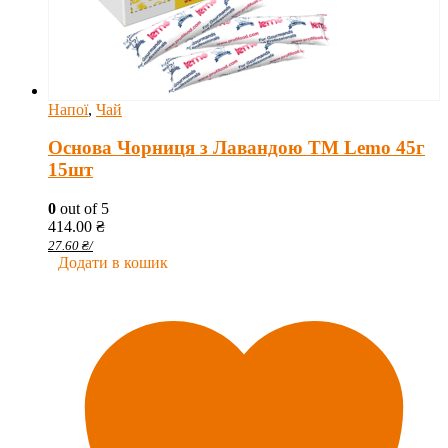
Напої
,
Чай
Основа Чорниця з Лавандою ТМ Lemo 45г
15шт
0
out of 5
414.00
₴
27.60
₴
/
Додати в кошик