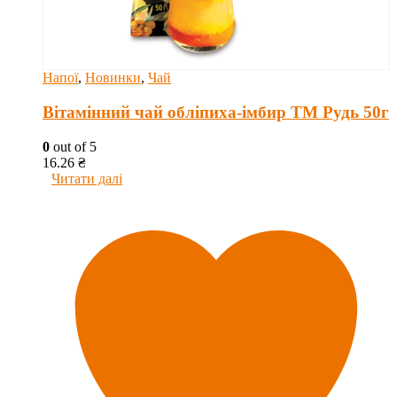
Напої
,
Новинки
,
Чай
Вітамінний чай обліпиха-імбир ТМ Рудь 50г
0
out of 5
16.26
₴
Читати далі