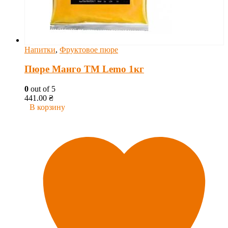
Напитки
,
Фруктовое пюре
Пюре Манго ТМ Lemo 1кг
0
out of 5
441.00
₴
В корзину