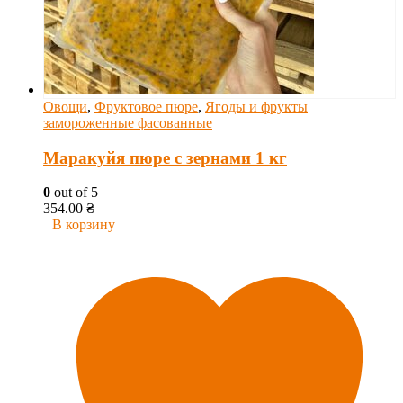
Овощи
,
Фруктовое пюре
,
Ягоды и фрукты
замороженные фасованные
Маракуйя пюре с зернами 1 кг
0
out of 5
354.00
₴
В корзину