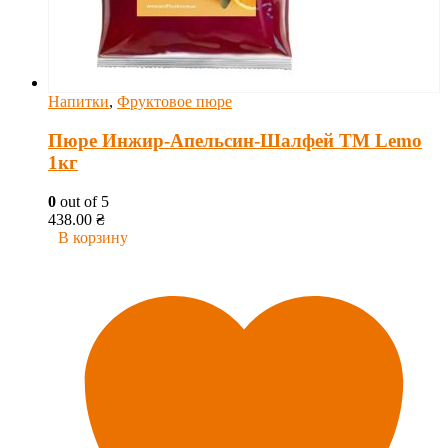
Напитки
,
Фруктовое пюре
Пюре Инжир-Апельсин-Шалфей ТМ Lemo
1кг
0
out of 5
438.00
₴
В корзину