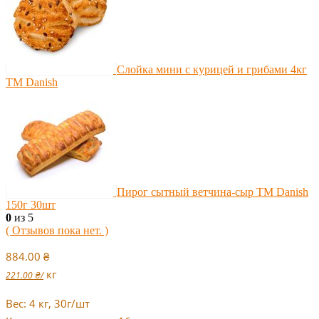
Слойка мини с курицей и грибами 4кг
ТМ Danish
Пирог сытный ветчина-сыр ТМ Danish
150г 30шт
0
из 5
( Отзывов пока нет. )
884.00
₴
кг
221.00
₴
/
Вес: 4 кг, 30г/шт