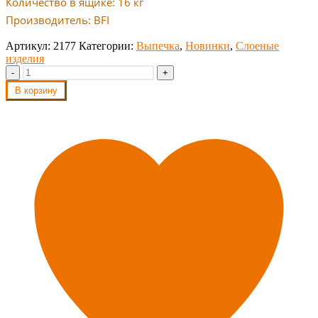
Количество в ящике: 16 кг
Производитель: BFI
Артикул:
2177
Категории:
Выпечка
,
Новинки
,
Слоеные
изделия
-
+
В корзину