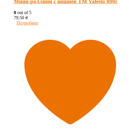
Мини-роллини с вишней ТМ Valesto 800г
0
out of 5
79.50
₴
Подробнее