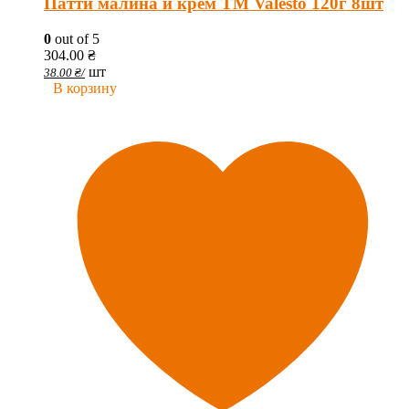
Патти малина и крем TM Valesto 120г 8шт
0
out of 5
304.00
₴
шт
38.00
₴
/
В корзину