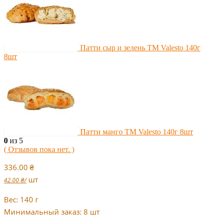
Патти сыр и зелень TM Valesto 140г
8шт
Патти манго TM Valesto 140г 8шт
0
из 5
( Отзывов пока нет. )
336.00
₴
шт
42.00
₴
/
Вес: 140 г
Минимальный заказ: 8 шт