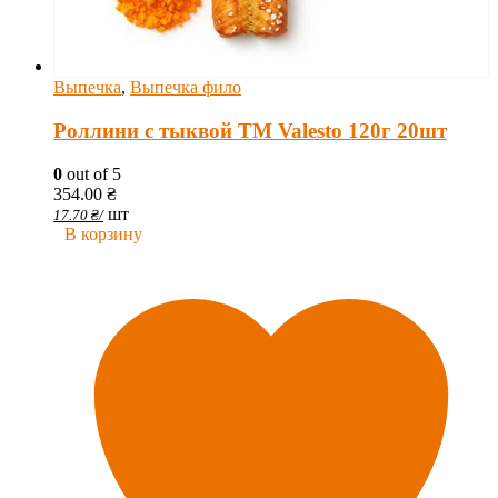
Выпечка
,
Выпечка фило
Роллини с тыквой TM Valesto 120г 20шт
0
out of 5
354.00
₴
шт
17.70
₴
/
В корзину