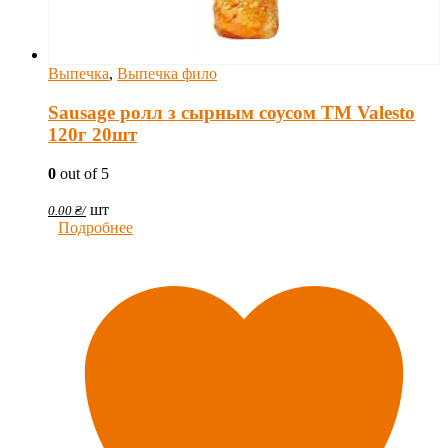
Выпечка
,
Выпечка фило
Sausage ролл з сырным соусом TM Valesto
120г 20шт
0
out of 5
шт
0.00
₴
/
Подробнее