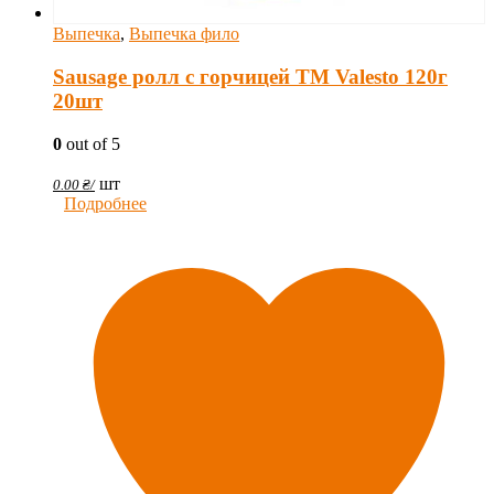
Выпечка
,
Выпечка фило
Sausage ролл с горчицей TM Valesto 120г
20шт
0
out of 5
шт
0.00
₴
/
Подробнее