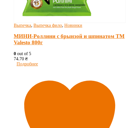
Выпечка
,
Выпечка фило
,
Новинки
МИНИ-Роллини с брынзой и шпинатом ТМ
Valesto 800г
0
out of 5
74.70
₴
Подробнее