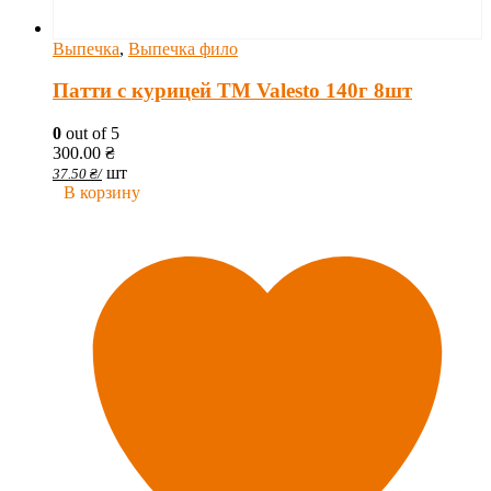
Выпечка
,
Выпечка фило
Патти с курицей TM Valesto 140г 8шт
0
out of 5
300.00
₴
шт
37.50
₴
/
В корзину