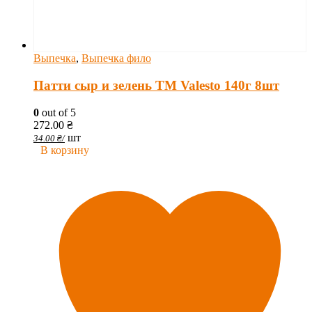
Выпечка
,
Выпечка фило
Патти сыр и зелень TM Valesto 140г 8шт
0
out of 5
272.00
₴
шт
34.00
₴
/
В корзину