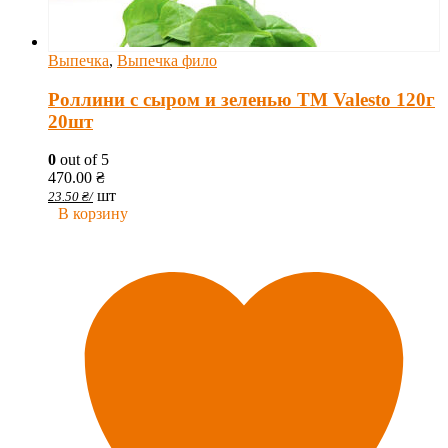
Выпечка
,
Выпечка фило
Роллини с сыром и зеленью TM Valesto 120г
20шт
0
out of 5
470.00
₴
шт
23.50
₴
/
В корзину