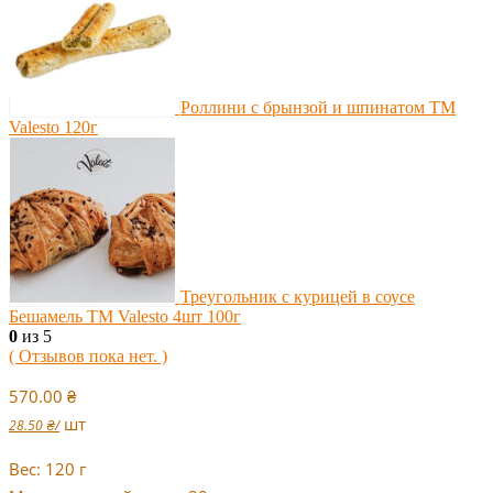
Роллини с брынзой и шпинатом TM
Valesto 120г
Треугольник с курицей в соусе
Бешамель TM Valesto 4шт 100г
0
из 5
( Отзывов пока нет. )
570.00
₴
шт
28.50
₴
/
Вес: 120 г