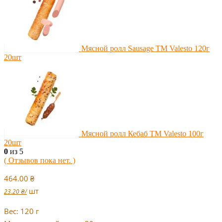
Мясной ролл Sausage TM Valesto 120г
20шт
Мясной ролл Кебаб TM Valesto 100г
20шт
0
из 5
( Отзывов пока нет. )
464.00
₴
шт
23.20
₴
/
Вес: 120 г