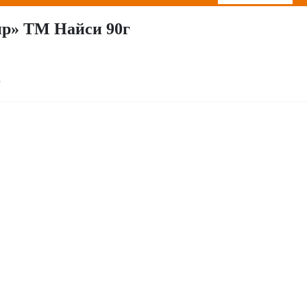
ир» ТМ Найси 90г
г