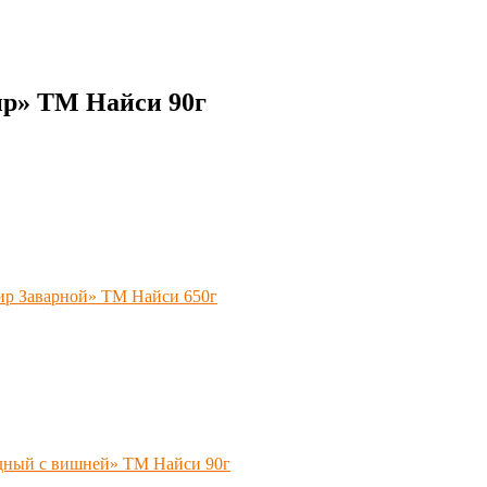
ир» ТМ Найси 90г
ир Заварной» ТМ Найси 650г
дный с вишней» ТМ Найси 90г