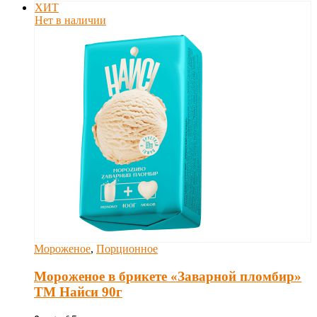
ХИТ
Нет в наличии
Мороженое
,
Порционное
Мороженое в брикете «Заварной пломбир»
ТМ Найси 90г