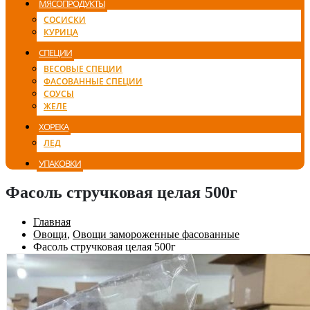
МЯСОПРОДУКТЫ
СОСИСКИ
КУРИЦА
СПЕЦИИ
ВЕСОВЫЕ СПЕЦИИ
ФАСОВАННЫЕ СПЕЦИИ
СОУСЫ
ЖЕЛЕ
ХОРЕКА
ЛЕД
УПАКОВКИ
Фасоль стручковая целая 500г
Главная
Овощи
,
Овощи замороженные фасованные
Фасоль стручковая целая 500г