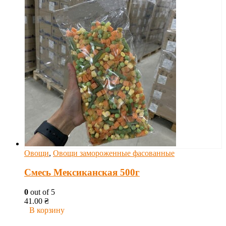
Овощи
,
Овощи замороженные фасованные
Смесь Мексиканская 500г
0
out of 5
41.00
₴
В корзину