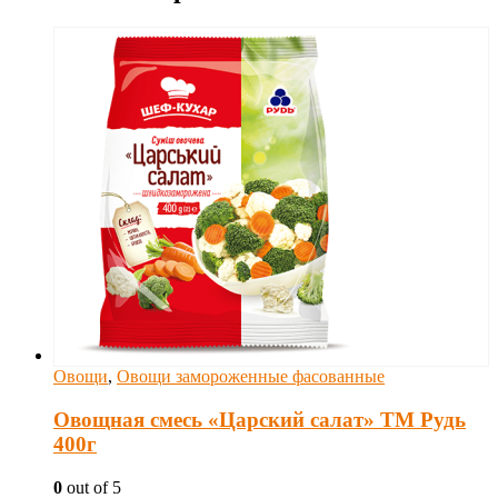
Овощи
,
Овощи замороженные фасованные
Овощная смесь «Царский салат» ТМ Рудь
400г
0
out of 5