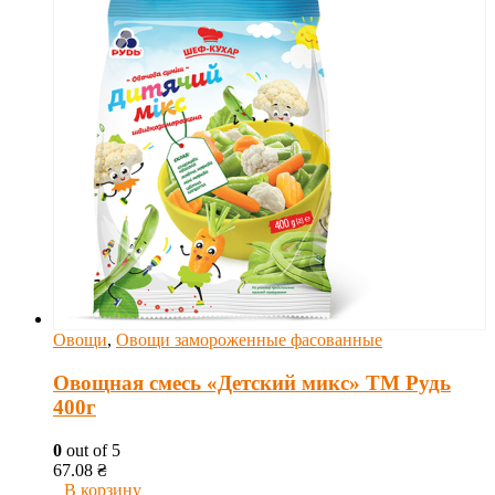
Овощи
,
Овощи замороженные фасованные
Овощная смесь «Детский микс» ТМ Рудь
400г
0
out of 5
67.08
₴
В корзину