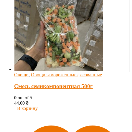
Овощи
,
Овощи замороженные фасованные
Смесь семикомпонентная 500г
0
out of 5
44.00
₴
В корзину