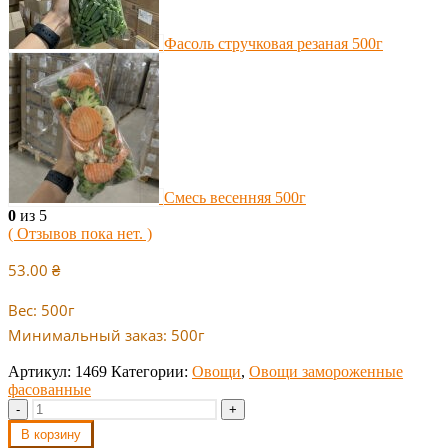
Фасоль стручковая резаная 500г
Смесь весенняя 500г
0
из 5
( Отзывов пока нет. )
53.00
₴
Вес: 500г
Минимальный заказ: 500г
Артикул:
1469
Категории:
Овощи
,
Овощи замороженные
фасованные
-
+
В корзину