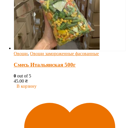
Овощи
,
Овощи замороженные фасованные
Смесь Итальянская 500г
0
out of 5
45.00
₴
В корзину