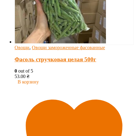
Овощи
,
Овощи замороженные фасованные
Фасоль стручковая целая 500г
0
out of 5
53.00
₴
В корзину