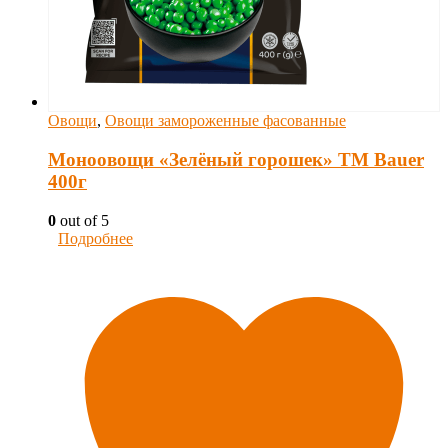
Овощи
,
Овощи замороженные фасованные
Моноовощи «Зелёный горошек» ТМ Bauer
400г
0
out of 5
Подробнее