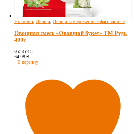
Новинки
,
Овощи
,
Овощи замороженные фасованные
Овощная смесь «Овощной букет» ТМ Рудь
400г
0
out of 5
64.98
₴
В корзину