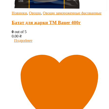
Новинки
,
Овощи
,
Овощи замороженные фасованные
Батат для жарки ТМ Bauer 400г
0
out of 5
0.00
₴
Подробнее