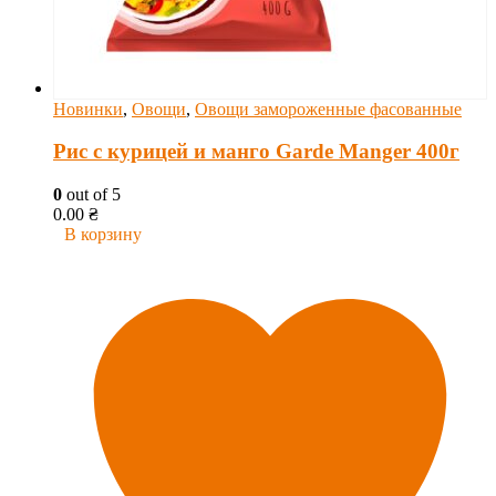
Новинки
,
Овощи
,
Овощи замороженные фасованные
Рис с курицей и манго Garde Manger 400г
0
out of 5
0.00
₴
В корзину