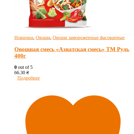
Новинки
,
Овощи
,
Овощи замороженные фасованные
Овощная смесь «Азиатская смесь» ТМ Рудь
400г
0
out of 5
66.30
₴
Подробнее