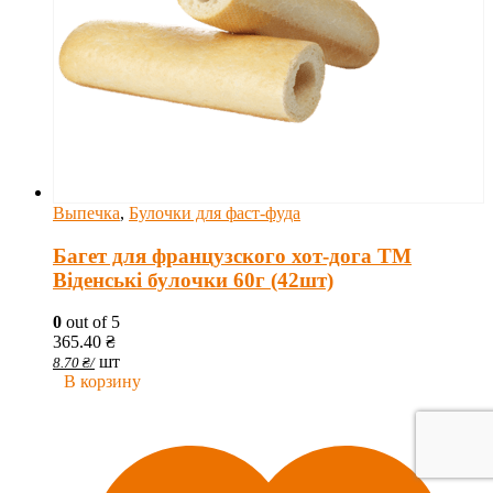
Выпечка
,
Булочки для фаст-фуда
Багет для французского хот-дога ТМ
Віденські булочки 60г (42шт)
0
out of 5
365.40
₴
шт
8.70
₴
/
В корзину