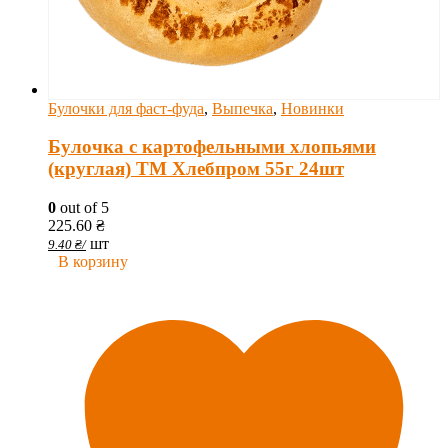
Булочки для фаст-фуда
,
Выпечка
,
Новинки
Булочка с картофельными хлопьями
(круглая) ТМ Хлебпром 55г 24шт
0
out of 5
225.60
₴
шт
9.40
₴
/
В корзину