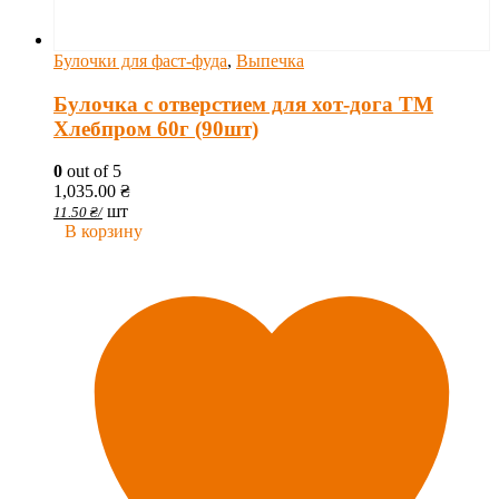
Булочки для фаст-фуда
,
Выпечка
Булочка с отверстием для хот-дога ТМ
Хлебпром 60г (90шт)
0
out of 5
1,035.00
₴
шт
11.50
₴
/
В корзину