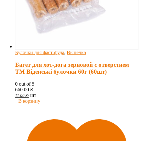
Булочки для фаст-фуда
,
Выпечка
Багет для хот-дога зерновой с отверстием
ТМ Віденські булочки 60г (60шт)
0
out of 5
660.00
₴
шт
11.00
₴
/
В корзину