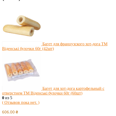
Багет для французского хот-дога ТМ
Віденські булочки 60г (42шт)
Багет для хот-дога картофельный с
отверстием ТМ Віденські булочки 60г (60шт)
0
из 5
( Отзывов пока нет. )
606.00
₴