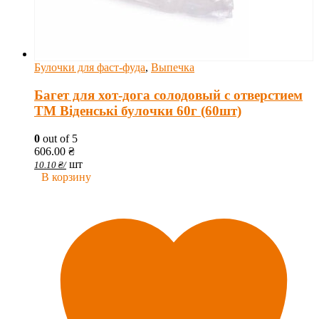
Булочки для фаст-фуда
,
Выпечка
Багет для хот-дога солодовый с отверстием
ТМ Віденські булочки 60г (60шт)
0
out of 5
606.00
₴
шт
10.10
₴
/
В корзину