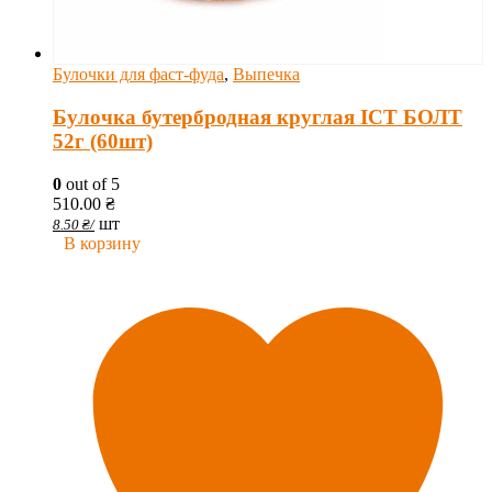
Булочки для фаст-фуда
,
Выпечка
Булочка бутербродная круглая ІСТ БОЛТ
52г (60шт)
0
out of 5
510.00
₴
шт
8.50
₴
/
В корзину