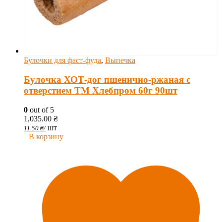
Булочки для фаст-фуда
,
Выпечка
Булочка ХОТ-дог пшенично-ржаная с
отверстием ТМ Хлебпром 60г 90шт
0
out of 5
1,035.00
₴
шт
11.50
₴
/
В корзину