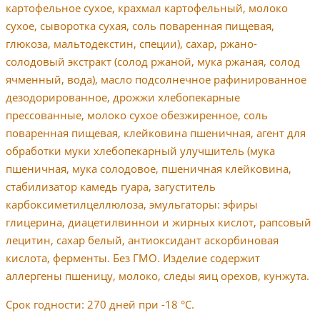
картофельное сухое, крахмал картофельный, молоко
сухое, сыворотка сухая, соль поваренная пищевая,
глюкоза, мальтодекстин, специи), сахар, ржано-
солодовый экстракт (солод ржаной, мука ржаная, солод
ячменный, вода), масло подсолнечное рафинированное
дезодорированное, дрожжи хлебопекарные
прессованные, молоко сухое обезжиренное, соль
поваренная пищевая, клейковина пшеничная, агент для
обработки муки хлебопекарный улучшитель (мука
пшеничная, мука солодовое, пшеничная клейковина,
стабилизатор камедь гуара, загуститель
карбоксиметилцеллюлоза, эмульгаторы: эфиры
глицерина, диацетилвиннои и жирных кислот, рапсовый
лецитин, сахар белый, антиоксидант аскорбиновая
кислота, ферменты. Без ГМО. Изделие содержит
аллергены пшеницу, молоко, следы яиц орехов, кунжута.
Срок годности: 270 дней при -18 °C.