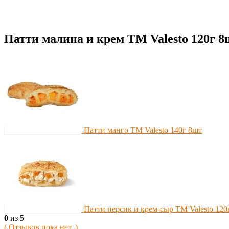
Патти малина и крем TM Valesto 120г 8
Патти манго TM Valesto 140г 8шт
Патти персик и крем-сыр TM Valesto 120
0
из 5
( Отзывов пока нет. )