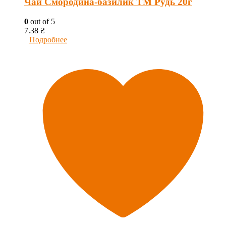
Чай Смородина-базилик ТМ Рудь 20г
0
out of 5
7.38
₴
Подробнее