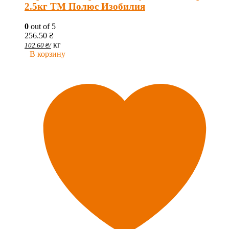
2.5кг ТМ Полюс Изобилия
0
out of 5
256.50
₴
кг
102.60
₴
/
В корзину