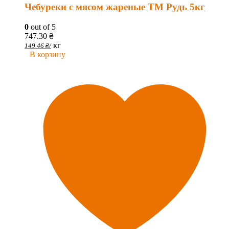
Чебуреки с мясом жареные ТМ Рудь 5кг
0
out of 5
747.30
₴
кг
149.46
₴
/
В корзину