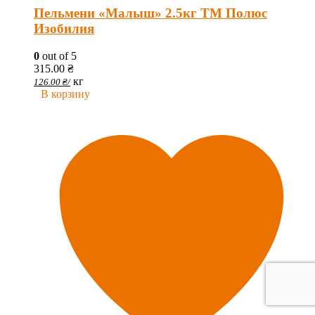
Пельмени «Малыш» 2.5кг ТМ Полюс
Изобилия
0
out of 5
315.00
₴
кг
126.00
₴
/
В корзину