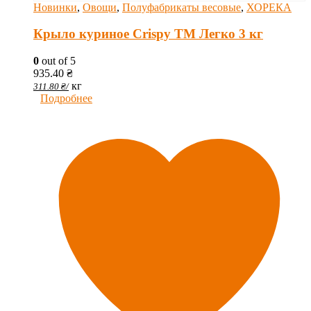
Новинки
,
Овощи
,
Полуфабрикаты весовые
,
ХОРЕКА
Крыло куриное Crispy ТМ Легко 3 кг
0
out of 5
935.40
₴
кг
311.80
₴
/
Подробнее