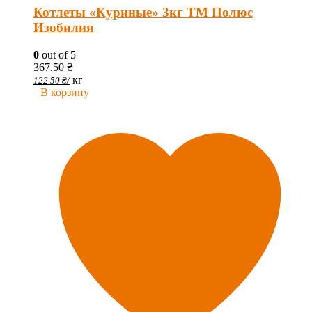
Котлеты «Куриные» 3кг ТМ Полюс
Изобилия
0
out of 5
367.50
₴
кг
122.50
₴
/
В корзину