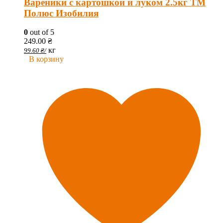
Вареники с картошкой и луком 2.5кг ТМ
Полюс Изобилия
0
out of 5
249.00
₴
кг
99.60
₴
/
В корзину