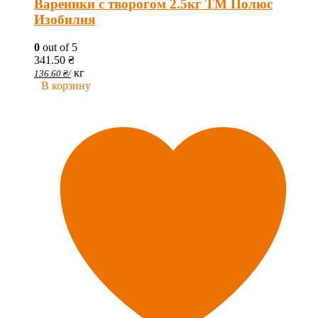
Вареники с творогом 2.5кг ТМ Полюс
Изобилия
0
out of 5
341.50
₴
кг
136.60
₴
/
В корзину