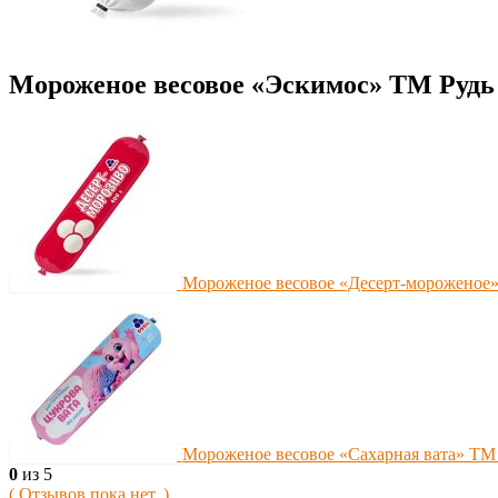
Мороженое весовое «Эскимос» ТМ Рудь
Мороженое весовое «Десерт-мороженое»
Мороженое весовое «Сахарная вата» ТМ 
0
из 5
( Отзывов пока нет. )