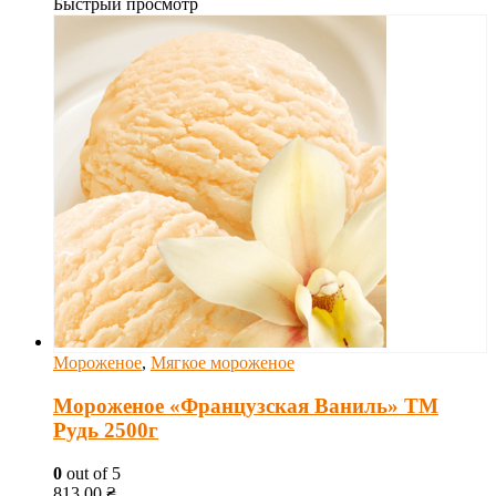
Быстрый просмотр
Мороженое
,
Мягкое мороженое
Мороженое «Французская Ваниль» ТМ
Рудь 2500г
0
out of 5
813.00
₴