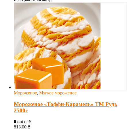
Мороженое
,
Мягкое мороженое
Мороженое «Тоффи-Карамель» ТМ Рудь
2500г
0
out of 5
813.00
₴