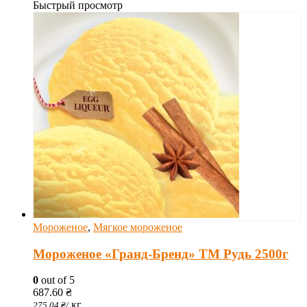
Быстрый просмотр
Мороженое
,
Мягкое мороженое
Мороженое «Гранд-Бренд» ТМ Рудь 2500г
0
out of 5
687.60
₴
кг
275.04
₴
/