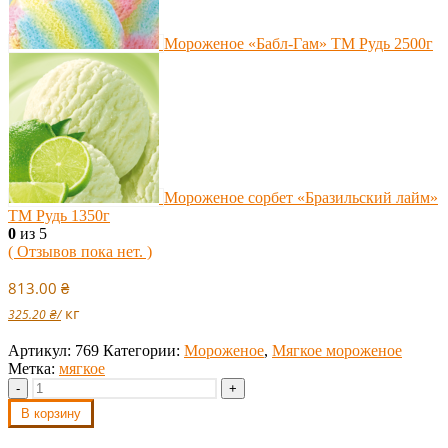
Мороженое «Бабл-Гам» ТМ Рудь 2500г
Мороженое сорбет «Бразильский лайм»
ТМ Рудь 1350г
0
из 5
( Отзывов пока нет. )
813.00
₴
кг
325.20
₴
/
Артикул:
769
Категории:
Мороженое
,
Мягкое мороженое
Метка:
мягкое
-
+
В корзину