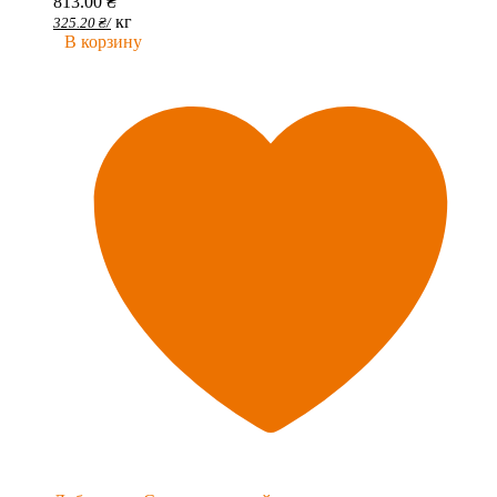
813.00
₴
кг
325.20
₴
/
В корзину