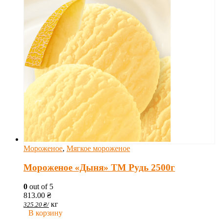
Мороженое
,
Мягкое мороженое
Мороженое «Дыня» ТМ Рудь 2500г
0
out of 5
813.00
₴
кг
325.20
₴
/
В корзину