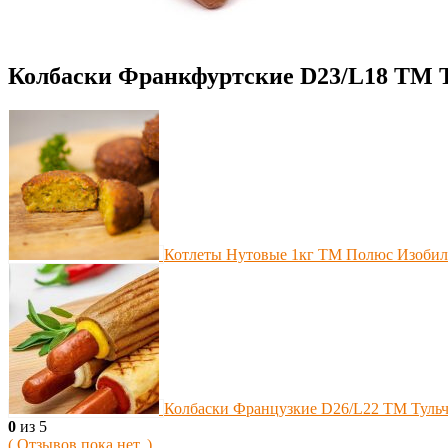
Колбаски Франкфуртские D23/L18 ТМ Ту
Котлеты Нутовые 1кг ТМ Полюс Изобил
Колбаски Французкие D26/L22 ТМ Тульчи
0
из 5
( Отзывов пока нет. )