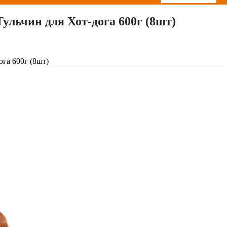
льчин для Хот-дога 600г (8шт)
га 600г (8шт)