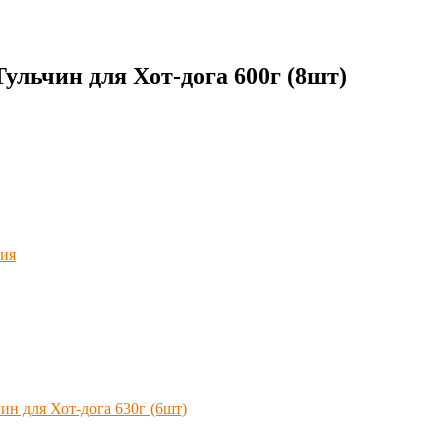
льчин для Хот-дога 600г (8шт)
ия
н для Хот-дога 630г (6шт)