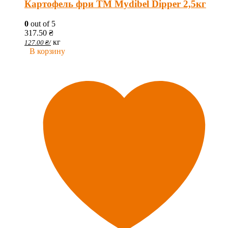
Картофель фри ТМ Mydibel Dipper 2,5кг
0
out of 5
317.50
₴
кг
127.00
₴
/
В корзину