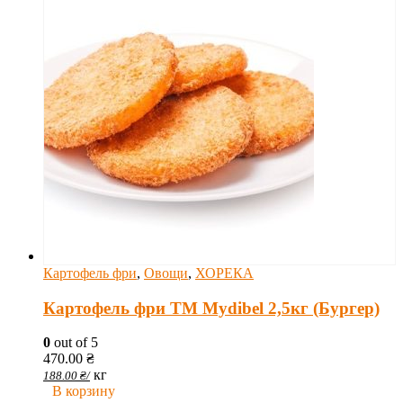
Картофель фри
,
Овощи
,
ХОРЕКА
Картофель фри ТМ Mydibel 2,5кг (Бургер)
0
out of 5
470.00
₴
кг
188.00
₴
/
В корзину