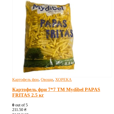
Картофель фри
,
Овощи
,
ХОРЕКА
Картофель фри 7*7 ТМ Mydibel PAPAS
FRITAS 2.5 кг
0
out of 5
211.50
₴