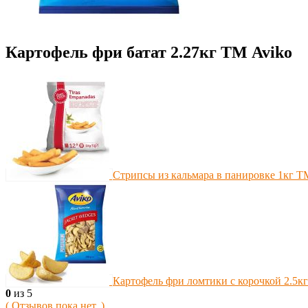
Картофель фри батат 2.27кг ТМ Aviko
Стрипсы из кальмара в панировке 1кг ТМ
Картофель фри ломтики с корочкой 2.5
0
из 5
( Отзывов пока нет. )