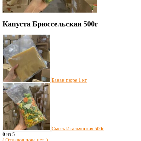
Капуста Брюссельская 500г
Банан пюре 1 кг
Смесь Итальянская 500г
0
из 5
( Отзывов пока нет. )