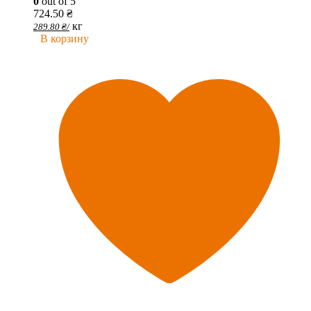
0
out of 5
724.50
₴
кг
289.80
₴
/
В корзину