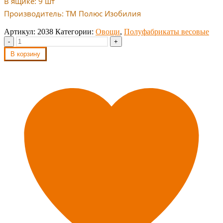
В ящике: 9 шт
Производитель: ТМ Полюс Изобилия
Артикул:
2038
Категории:
Овощи
,
Полуфабрикаты весовые
-
+
В корзину