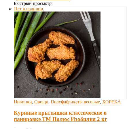
Быстрый просмотр
Нет в наличии
Новинки
,
Овощи
,
Полуфабрикаты весовые
,
ХОРЕКА
Куриные крылышки классические в
панировке ТМ Полюс Изобилия 2 кг