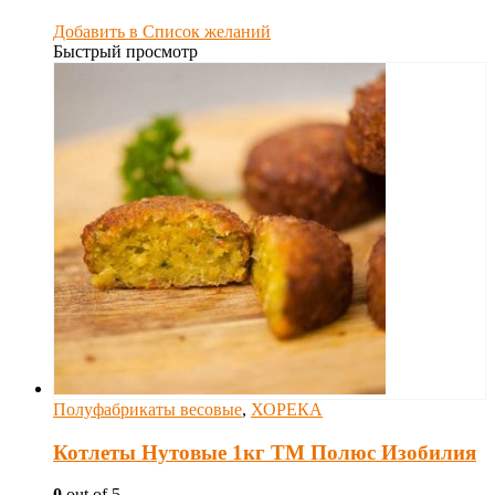
Добавить в Список желаний
Быстрый просмотр
Полуфабрикаты весовые
,
ХОРЕКА
Котлеты Нутовые 1кг ТМ Полюс Изобилия
0
out of 5