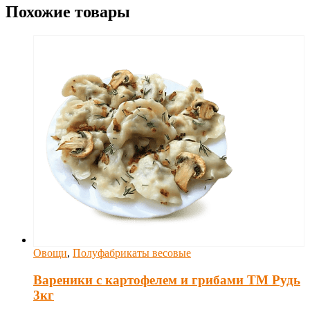
Похожие товары
Овощи
,
Полуфабрикаты весовые
Вареники с картофелем и грибами ТМ Рудь
3кг