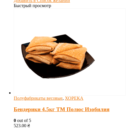
Добавить в Список желаний
Быстрый просмотр
Полуфабрикаты весовые
,
ХОРЕКА
Бендерики 4.5кг ТМ Полюс Изобилия
0
out of 5
523.00
₴