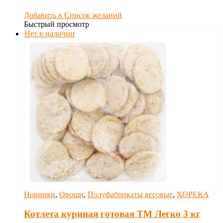
Добавить в Список желаний
Быстрый просмотр
Нет в наличии
Новинки
,
Овощи
,
Полуфабрикаты весовые
,
ХОРЕКА
Котлета куриная готовая ТМ Легко 3 кг