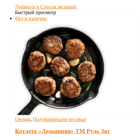
Добавить в Список желаний
Быстрый просмотр
Нет в наличии
Овощи
,
Полуфабрикаты весовые
Котлета «Домашняя» ТМ Рудь 3кг