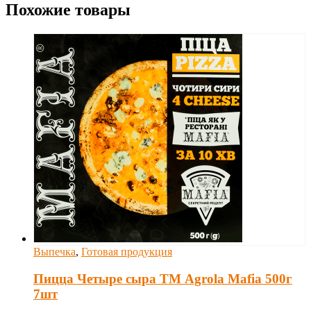
Похожие товары
Выпечка
,
Готовая продукция
Пицца Четыре сыра ТМ Agrola Mafia 500г
7шт