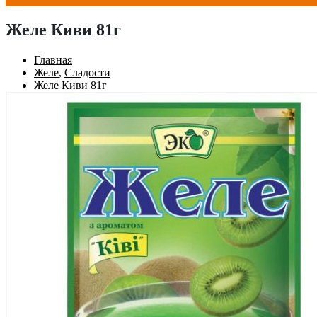
Желе Киви 81г
Главная
Желе
,
Сладости
Желе Киви 81г