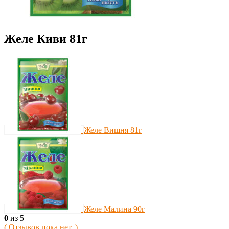
Желе Киви 81г
Желе Вишня 81г
Желе Малина 90г
0
из 5
( Отзывов пока нет. )