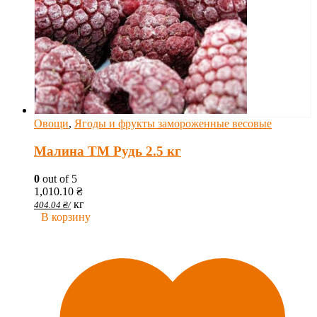
Овощи
,
Ягоды и фрукты замороженные весовые
Малина ТМ Рудь 2.5 кг
0
out of 5
1,010.10
₴
кг
404.04
₴
/
В корзину