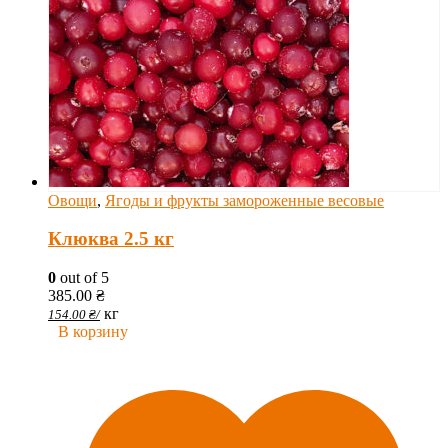
Овощи
,
Ягоды и фрукты замороженные весовые
Клюква 2.5 кг
0
out of 5
385.00
₴
кг
154.00
₴
/
В корзину