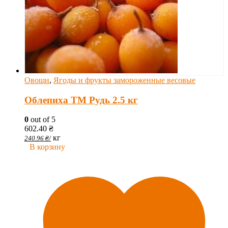
Овощи
,
Ягоды и фрукты замороженные весовые
Облепиха ТМ Рудь 2.5 кг
0
out of 5
602.40
₴
кг
240.96
₴
/
В корзину