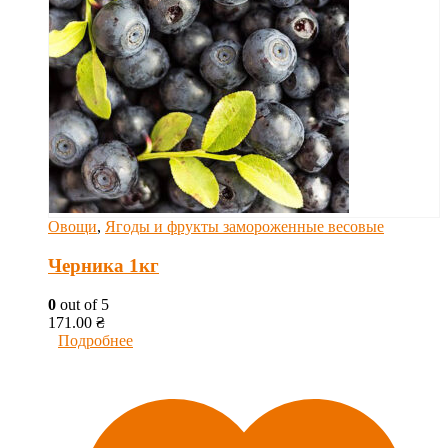
Овощи
,
Ягоды и фрукты замороженные весовые
Черника 1кг
0
out of 5
171.00
₴
Подробнее