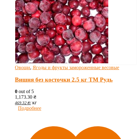
Овощи
,
Ягоды и фрукты замороженные весовые
Вишня без косточки 2.5 кг ТМ Рудь
0
out of 5
1,173.30
₴
кг
469.32
₴
/
Подробнее