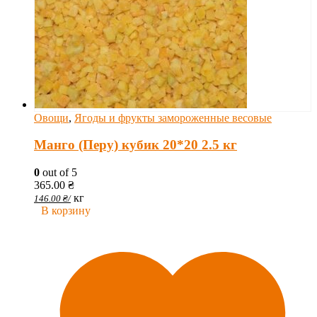
Овощи
,
Ягоды и фрукты замороженные весовые
Манго (Перу) кубик 20*20 2.5 кг
0
out of 5
365.00
₴
кг
146.00
₴
/
В корзину