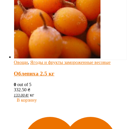
Овощи
,
Ягоды и фрукты замороженные весовые
Облепиха 2.5 кг
0
out of 5
332.50
₴
кг
133.00
₴
/
В корзину