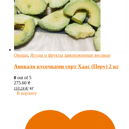
Овощи
,
Ягоды и фрукты замороженные весовые
Авокадо кусочками сорт Хаас (Перу) 2 кг
0
out of 5
275.60
₴
кг
110.24
₴
/
В корзину