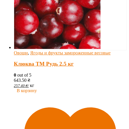
Овощи
,
Ягоды и фрукты замороженные весовые
Клюква ТМ Рудь 2.5 кг
0
out of 5
643.50
₴
кг
257.40
₴
/
В корзину