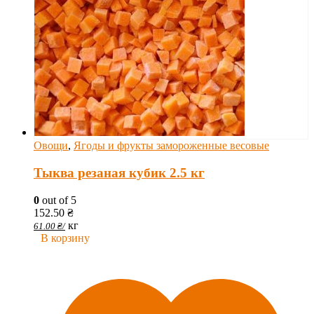
Овощи
,
Ягоды и фрукты замороженные весовые
Тыква резаная кубик 2.5 кг
0
out of 5
152.50
₴
кг
61.00
₴
/
В корзину