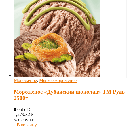
Мороженое
,
Мягкое мороженое
Мороженое «Дубайский шоколад» ТМ Рудь
2500г
0
out of 5
1,279.32
₴
кг
511.73
₴
/
В корзину