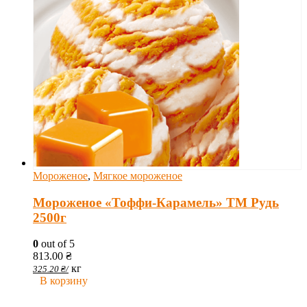
Мороженое
,
Мягкое мороженое
Мороженое «Тоффи-Карамель» ТМ Рудь
2500г
0
out of 5
813.00
₴
кг
325.20
₴
/
В корзину