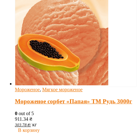
Мороженое
,
Мягкое мороженое
Мороженое сорбет «Папая» ТМ Рудь 3000г
0
out of 5
911.34
₴
кг
303.78
₴
/
В корзину