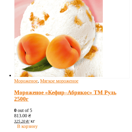
Мороженое
,
Мягкое мороженое
Мороженое «Кефир–Абрикос» ТМ Рудь
2500г
0
out of 5
813.00
₴
кг
325.20
₴
/
В корзину