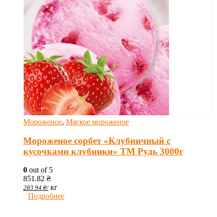
Мороженое
,
Мягкое мороженое
Мороженое сорбет «Клубничный с
кусочками клубники» ТМ Рудь 3000г
0
out of 5
851.82
₴
кг
283.94
₴
/
Подробнее