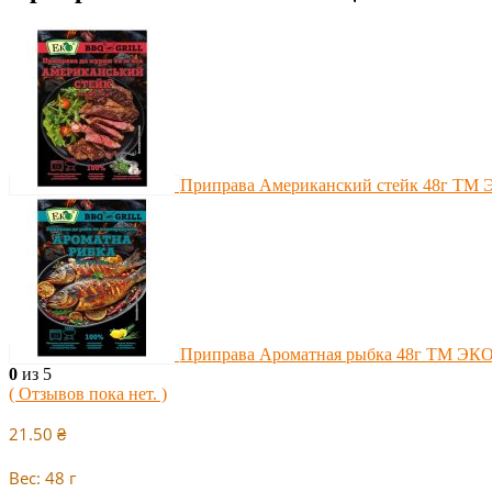
Приправа Американский стейк 48г ТМ
Приправа Ароматная рыбка 48г ТМ ЭК
0
из 5
( Отзывов пока нет. )
21.50
₴
Вес: 48 г