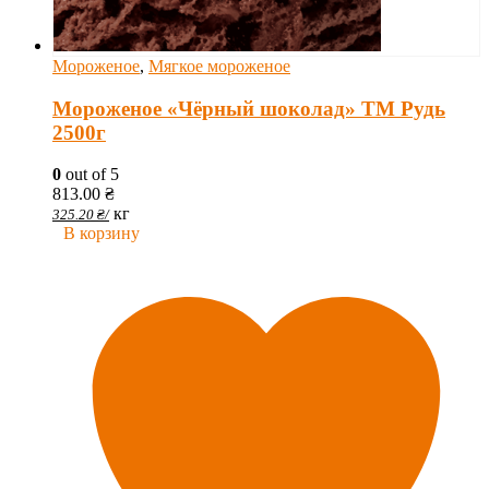
Мороженое
,
Мягкое мороженое
Мороженое «Чёрный шоколад» ТМ Рудь
2500г
0
out of 5
813.00
₴
кг
325.20
₴
/
В корзину