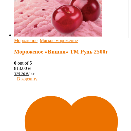
Мороженое
,
Мягкое мороженое
Мороженое «Вишня» ТМ Рудь 2500г
0
out of 5
813.00
₴
кг
325.20
₴
/
В корзину