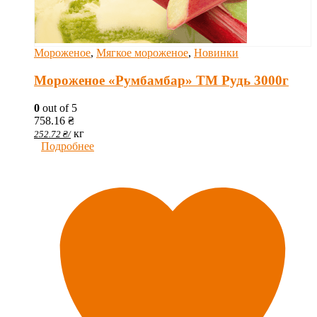
Мороженое
,
Мягкое мороженое
,
Новинки
Мороженое «Румбамбар» ТМ Рудь 3000г
0
out of 5
758.16
₴
кг
252.72
₴
/
Подробнее