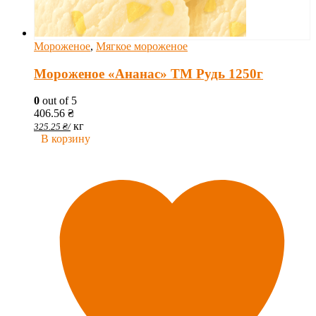
Мороженое
,
Мягкое мороженое
Мороженое «Ананас» ТМ Рудь 1250г
0
out of 5
406.56
₴
кг
325.25
₴
/
В корзину