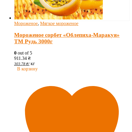
Мороженое
,
Мягкое мороженое
Мороженое сорбет «Облепиха-Маракуя»
ТМ Рудь 3000г
0
out of 5
911.34
₴
кг
303.78
₴
/
В корзину