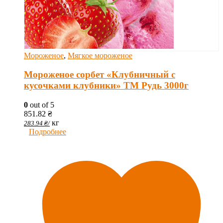
Мороженое
,
Мягкое мороженое
Мороженое сорбет «Клубничный с
кусочками клубники» ТМ Рудь 3000г
0
out of 5
851.82
₴
кг
283.94
₴
/
Подробнее