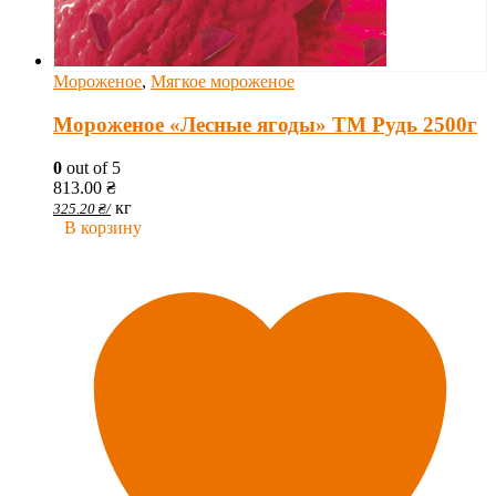
Мороженое
,
Мягкое мороженое
Мороженое «Лесные ягоды» ТМ Рудь 2500г
0
out of 5
813.00
₴
кг
325.20
₴
/
В корзину