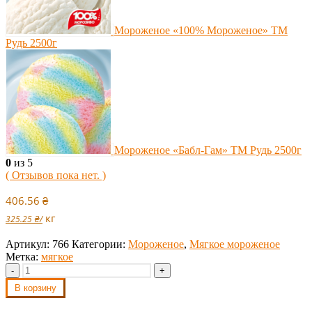
Мороженое «100% Мороженое» ТМ
Рудь 2500г
Мороженое «Бабл-Гам» ТМ Рудь 2500г
0
из 5
( Отзывов пока нет. )
406.56
₴
кг
325.25
₴
/
Артикул:
766
Категории:
Мороженое
,
Мягкое мороженое
Метка:
мягкое
-
+
В корзину