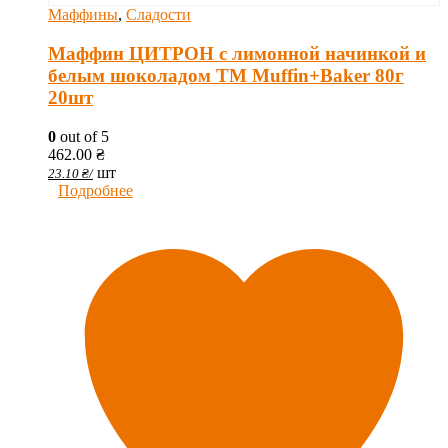
Маффины
,
Сладости
Маффин ЦИТРОН с лимонной начинкой и
белым шоколадом ТМ Muffin+Baker 80г
20шт
0
out of 5
462.00
₴
шт
23.10
₴
/
Подробнее