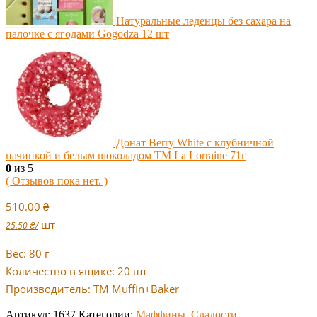
Натуральные леденцы без сахара на
палочке с ягодами Gogodza 12 шт
Донат Berry White с клубничной
начинкой и белым шоколадом ТМ La Lorraine 71г
0
из 5
( Отзывов пока нет. )
510.00
₴
шт
25.50
₴
/
Вес: 80 г
Количество в ящике: 20 шт
Производитель: ТМ Muffin+Baker
Артикул:
1637
Категории:
Маффины
,
Сладости