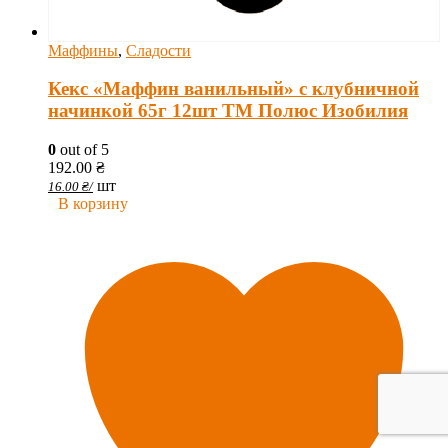
Маффины
,
Сладости
Кекс «Маффин ванильный» с клубничной
начинкой 65г 12шт ТМ Полюс Изобилия
0
out of 5
192.00
₴
шт
16.00
₴
/
В корзину