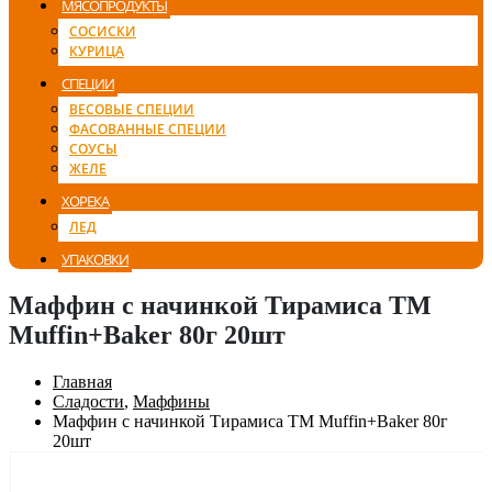
МЯСОПРОДУКТЫ
СОСИСКИ
КУРИЦА
СПЕЦИИ
ВЕСОВЫЕ СПЕЦИИ
ФАСОВАННЫЕ СПЕЦИИ
СОУСЫ
ЖЕЛЕ
ХОРЕКА
ЛЕД
УПАКОВКИ
Маффин с начинкой Тирамиса ТМ
Muffin+Baker 80г 20шт
Главная
Сладости
,
Маффины
Маффин с начинкой Тирамиса ТМ Muffin+Baker 80г
20шт