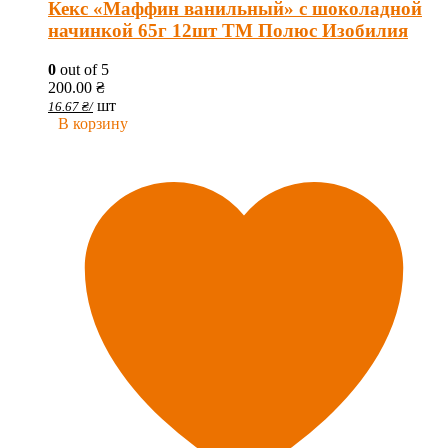
Кекс «Маффин ванильный» с шоколадной
начинкой 65г 12шт ТМ Полюс Изобилия
0
out of 5
200.00
₴
шт
16.67
₴
/
В корзину