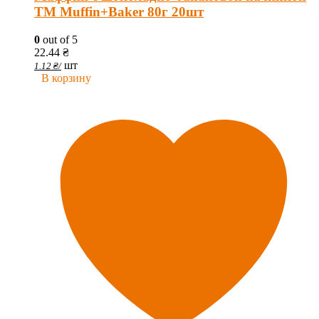
ТМ Muffin+Baker 80г 20шт
0
out of 5
22.44
₴
шт
1.12
₴
/
В корзину