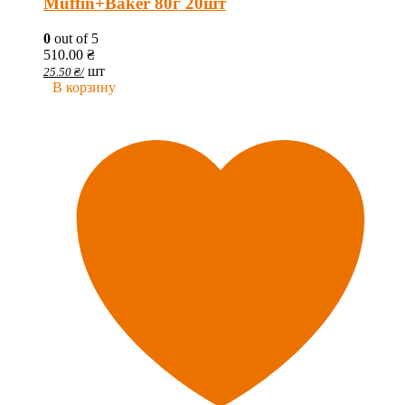
Muffin+Baker 80г 20шт
0
out of 5
510.00
₴
шт
25.50
₴
/
В корзину