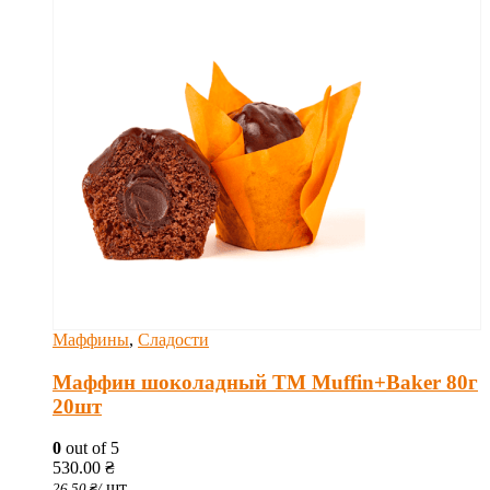
Маффины
,
Сладости
Маффин шоколадный ТМ Muffin+Baker 80г
20шт
0
out of 5
530.00
₴
шт
26.50
₴
/