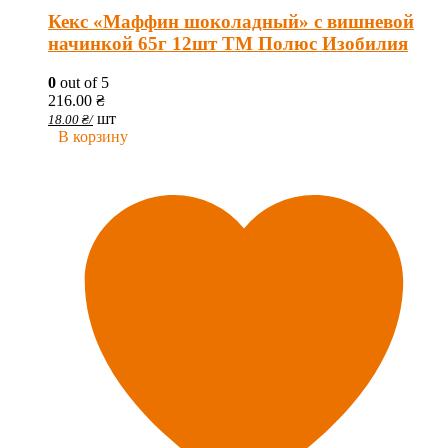
Кекс «Маффин шоколадный» с вишневой
начинкой 65г 12шт ТМ Полюс Изобилия
0
out of 5
216.00
₴
шт
18.00
₴
/
В корзину