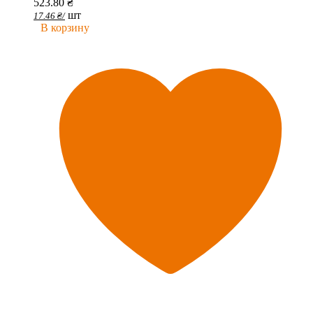
523.80
₴
шт
17.46
₴
/
В корзину