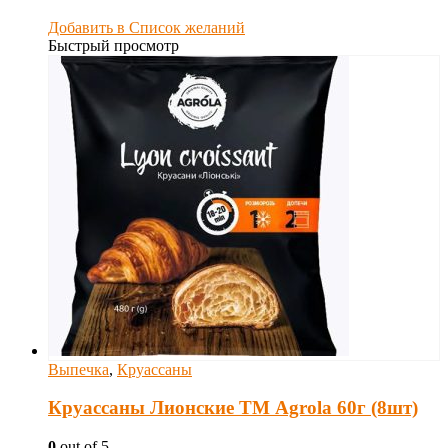
Добавить в Список желаний
Быстрый просмотр
Выпечка
,
Круассаны
Круассаны Лионские ТМ Agrola 60г (8шт)
0
out of 5