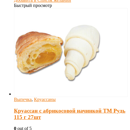
Добавить в Список желаний
Быстрый просмотр
Выпечка
,
Круассаны
Круассан с абрикосовой начинкой ТМ Рудь
115 г 27шт
0
out of 5