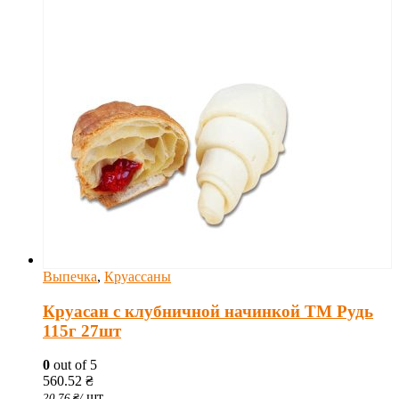
Выпечка
,
Круассаны
Круасан с клубничной начинкой ТМ Рудь
115г 27шт
0
out of 5
560.52
₴
шт
20.76
₴
/