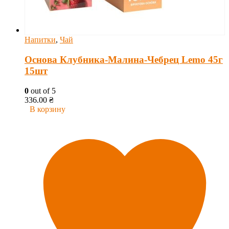
Напитки
,
Чай
Основа Клубника-Малина-Чебрец Lemo 45г
15шт
0
out of 5
336.00
₴
В корзину