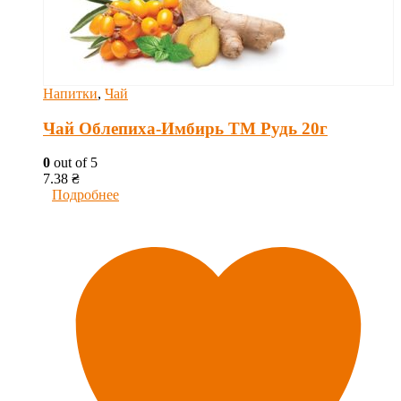
Напитки
,
Чай
Чай Облепиха-Имбирь ТМ Рудь 20г
0
out of 5
7.38
₴
Подробнее