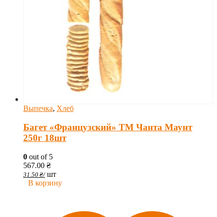
Выпечка
,
Хлеб
Багет «Французский» ТМ Чанта Маунт
250г 18шт
0
out of 5
567.00
₴
шт
31.50
₴
/
В корзину