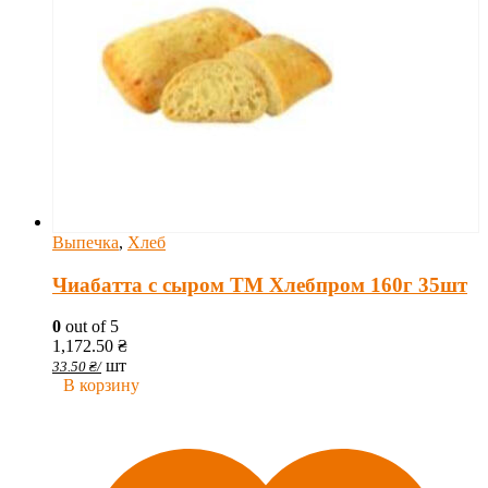
Выпечка
,
Хлеб
Чиабатта с сыром ТМ Хлебпром 160г 35шт
0
out of 5
1,172.50
₴
шт
33.50
₴
/
В корзину