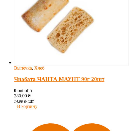
Выпечка
,
Хлеб
Чиабата ЧАНТА МАУНТ 90г 20шт
0
out of 5
280.00
₴
шт
14.00
₴
/
В корзину