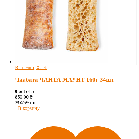
Выпечка
,
Хлеб
Чиабата ЧАНТА МАУНТ 160г 34шт
0
out of 5
850.00
₴
шт
25.00
₴
/
В корзину