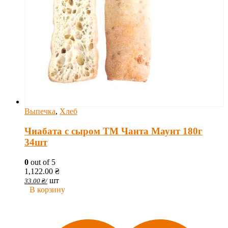
Выпечка
,
Хлеб
Чиабата с сыром ТМ Чанта Маунт 180г
34шт
0
out of 5
1,122.00
₴
шт
33.00
₴
/
В корзину