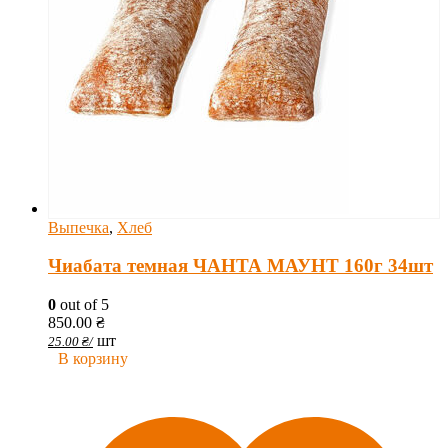
Выпечка
,
Хлеб
Чиабата темная ЧАНТА МАУНТ 160г 34шт
0
out of 5
850.00
₴
шт
25.00
₴
/
В корзину