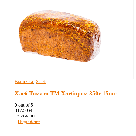
Выпечка
,
Хлеб
Хлеб Томато ТМ Хлебпром 350г 15шт
0
out of 5
817.50
₴
шт
54.50
₴
/
Подробнее