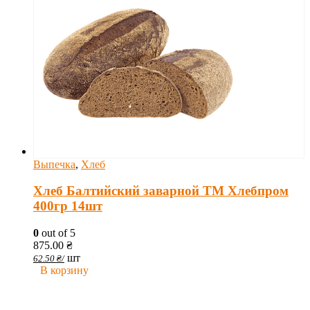
Выпечка
,
Хлеб
Хлеб Балтийский заварной ТМ Хлебпром
400гр 14шт
0
out of 5
875.00
₴
шт
62.50
₴
/
В корзину